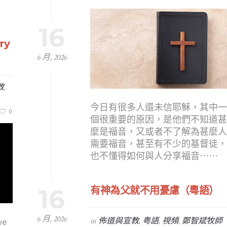
16
ry
6 月, 2026
教
,
今日有很多人還未信耶穌，其中
0
個很重要的原因，是他們不知道
麼是福音，又或者不了解為甚麼
需要福音，甚至有不少的基督徒
也不懂得如何與人分享福音⋯⋯
16
有神為父就不用憂慮（粵語）
6 月, 2026
we
in
佈道與宣教
,
粤語
,
視頻
,
鄭智斌牧師