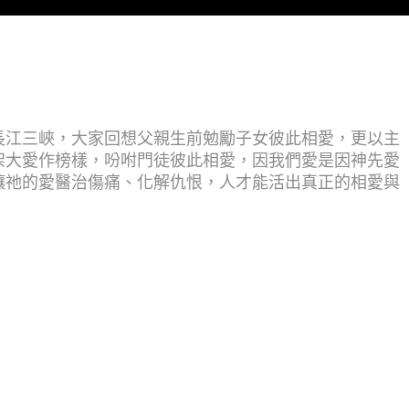
長江三峽，大家回想父親生前勉勵子女彼此相愛，更以主
架大愛作榜樣，吩咐門徒彼此相愛，因我們愛是因神先愛
讓祂的愛醫治傷痛、化解仇恨，人才能活出真正的相愛與