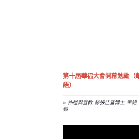
第十屆華福大會開幕勉勵（
語）
in
佈道與宣教
,
滕張佳音博士
,
華語
,
頻