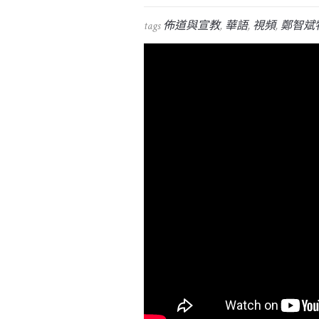
tags
佈道與宣教
,
華語
,
視頻
,
鄭智斌