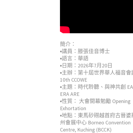
簡介：
▪︎講員：滕張佳音博士
▪︎語言：華語
▪︎日期：2026年7月20日
▪︎主辦：第十屆世界華人福音會
10th CCOWE
▪︎主題：時代聆聽、與神共創 EA
ERA ARE
▪︎性質： 大會開幕勉勵 Opening
Exhortation
▪︎地點：東馬砂磱越首府古晉婆
州會展中心 Borneo Convention
Centre, Kuching (BCCK)