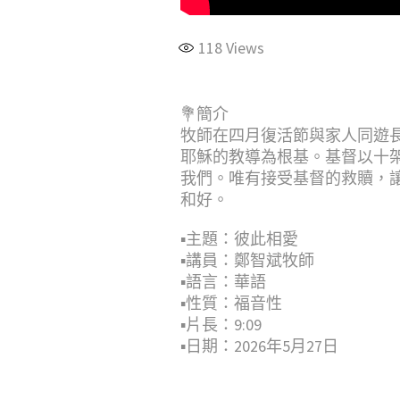
118
Views
💐簡介
牧師在四月復活節與家人同遊
耶穌的教導為根基。基督以十
我們。唯有接受基督的救贖，
和好。
▪︎主題：彼此相愛
▪︎講員：鄭智斌牧師
▪︎語言：華語
▪︎性質：福音性
▪︎片長：9:09
▪︎日期：2026年5月27日