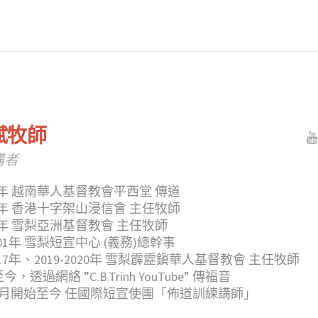
斌牧師
講者
3-74年 越南華人基督教會平西堂 傳道
4-87年 香港十字架山浸信會 主任牧師
7-96年 雪梨亞洲基督教會 主任牧師
-2001年 雪梨短宣中心 (義務)總幹事
7-2017年、2019-2020年 雪梨霹靂鎭華人基督教會 主任牧師
年至今，透過網絡 ”C.B.Trinh YouTube” 傳福音
24年4月開始至今 任國際短宣使團「佈道訓練講師」