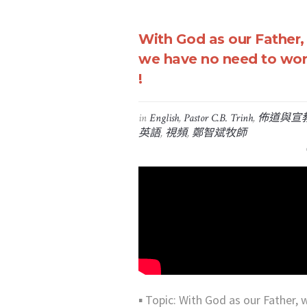
With God as our Father,
we have no need to wor
!
in
English
,
Pastor C.B. Trinh
,
佈道與宣
英語
,
視頻
,
鄭智斌牧師
▪︎ Topic: With God as our Father, 