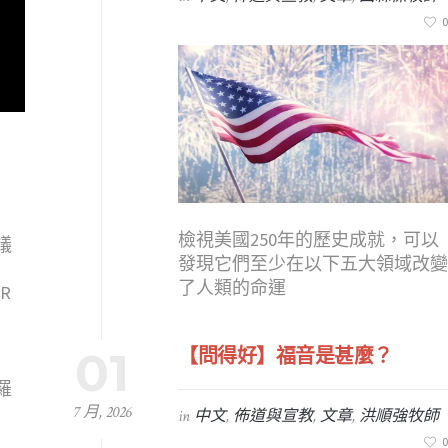
0
檢視美國250年的歷史成就，可以
議
發現它們至少在以下五大領域改
了人類的命運
R
01
【問得好】福音是甚麼？
羅
7 月, 2026
in
中文
,
佈道與宣教
,
文章
,
洪順強牧師
0