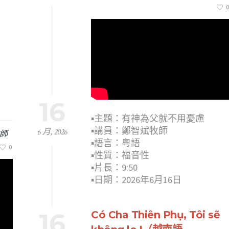
0
16
）
▪︎主題：有神為父就不用憂慮
▪︎講員：鄭智斌牧師
6 月, 2026
師
▪︎語言：粤語
0
▪︎性質：福音性
▪︎片長：9:50
▪︎日期：2026年6月16日
16
Có Cha Thiên Phụ, Tôi sẽ