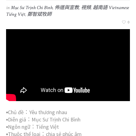
in
Mục Sư Trịnh Chi Bình
,
佈道與宣教
,
視頻
,
越南語 Vietnamese
Tiếng Việt
,
鄭智斌牧師
0
▪︎Chủ đề：Yêu thương nhau
▪︎Diễn giả：Mục Sư Trịnh Chi Bình
▪︎Ngôn ngữ：Tiếng Việt
▪︎Thuộc thể loại：chia sẻ phúc âm