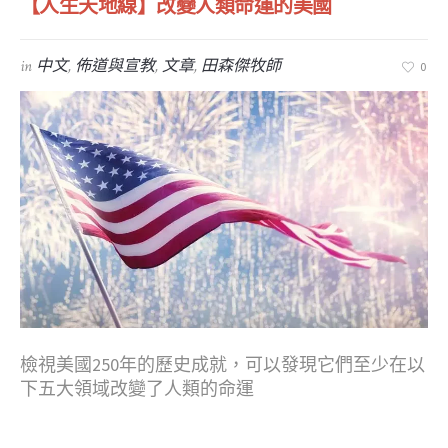
【人生天地線】改變人類命運的美國
in
中文
,
佈道與宣教
,
文章
,
田森傑牧師
0
檢視美國250年的歷史成就，可以發現它們至少在以
下五大領域改變了人類的命運