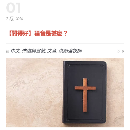
01
7 月, 2026
【問得好】福音是甚麼？
in
中文
,
佈道與宣教
,
文章
,
洪順強牧師
0