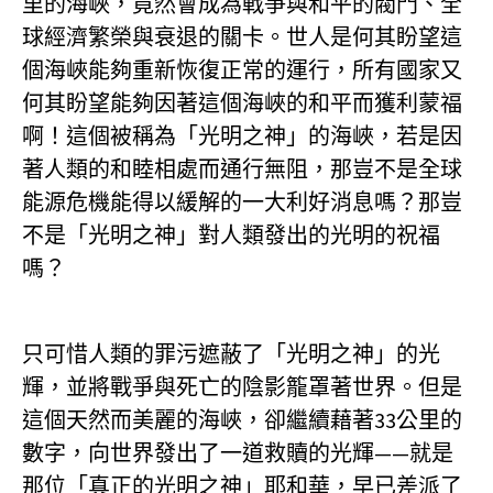
里的海峽，竟然會成為戰爭與和平的閥門、全
球經濟繁榮與衰退的關卡。世人是何其盼望這
個海峽能夠重新恢復正常的運行，所有國家又
何其盼望能夠因著這個海峽的和平而獲利蒙福
啊！這個被稱為「光明之神」的海峽，若是因
著人類的和睦相處而通行無阻，那豈不是全球
能源危機能得以緩解的一大利好消息嗎？那豈
不是「光明之神」對人類發出的光明的祝福
嗎？
只可惜人類的罪污遮蔽了「光明之神」的光
輝，並將戰爭與死亡的陰影籠罩著世界。但是
這個天然而美麗的海峽，卻繼續藉著33公里的
數字，向世界發出了一道救贖的光輝——就是
那位「真正的光明之神」耶和華，早已差派了