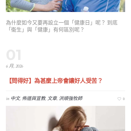
為什麼如今又要再設立一個「健康日」呢？ 到底
「衞生」與「健康」有何區別呢？
01
6 月, 2026
【問得好】為甚麼上帝會讓好人受苦？
in
中文
,
佈道與宣教
,
文章
,
洪順強牧師
0