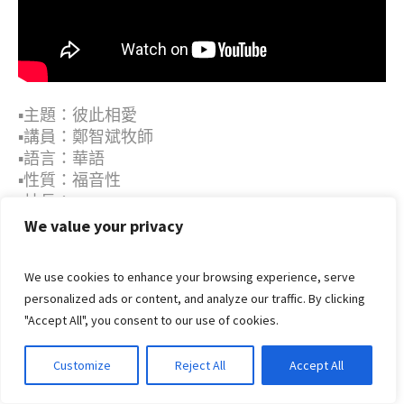
▪︎主題：彼此相愛
▪︎講員：鄭智斌牧師
▪︎語言：華語
▪︎性質：福音性
▪︎片長：9:09
▪︎日期：2026年5月27日
We value your privacy
We use cookies to enhance your browsing experience, serve
27
personalized ads or content, and analyze our traffic. By clicking
"Accept All", you consent to our use of cookies.
5 月, 2026
Customize
Reject All
Accept All
彼此相愛（粤語）