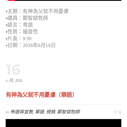
▪︎主題：有神為父就不用憂慮
▪︎講員：鄭智斌牧師
▪︎語言：粤語
▪︎性質：福音性
▪︎片長：9:50
▪︎日期：2026年6月16日
16
6 月, 2026
有神為父就不用憂慮（華語）
in
佈道與宣教
,
華語
,
視頻
,
鄭智斌牧師
0