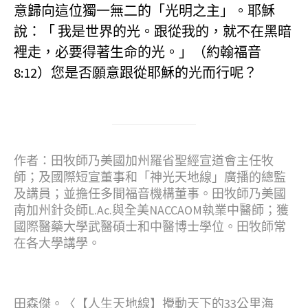
意歸向這位獨一無二的「光明之主」。耶穌
說：「 我是世界的光。跟從我的，就不在黑暗
裡走，必要得著生命的光。」（約翰福音
8:12）您是否願意跟從耶穌的光而行呢？
作者：田牧師乃美國加州羅省聖經宣道會主任牧
師；及國際短宣董事和「神光天地線」廣播的總監
及講員；並擔任多間福音機構董事。田牧師乃美國
南加州針灸師L.Ac.與全美NACCAOM執業中醫師；獲
國際醫藥大學武醫碩士和中醫博士學位。田牧師常
在各大學講學。
田森傑。〈【人生天地線】攪動天下的33公里海