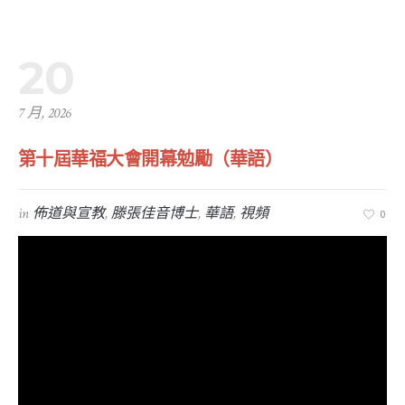
20
7 月, 2026
第十屆華福大會開幕勉勵（華語）
in
佈道與宣教
,
滕張佳音博士
,
華語
,
視頻
0