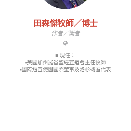
田森傑牧師／博士
作者／講者
■ 現任：
▪︎美國加州羅省聖經宣道會主任牧師
▪︎國際短宣使團國際董事及洛杉磯區代表