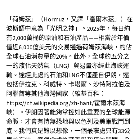
「荷姆茲」（Hormuz，又譯「霍爾木茲」）在
波斯語中意為「光明之神」。2025年，每日約
有2,000萬桶的原油和石油產品——相當於年價
值近6,000億美元的交易通過荷姆茲海峽，約佔
全球石油消費量的20%。此外，全球約五分之
一的液化天然氣（LNG）貿易量亦經此海峽運
輸。途經此處的石油和LNG不僅產自伊朗，還
包括伊拉克、科威特、卡塔爾、沙特阿拉伯及
阿聯酋等其他海灣國家（維基百科：
https://zh.wikipedia.org/zh-hant/霍爾木茲海
峽）。伊朗因著能夠掌控如此重要的全球能源
命脈，才會有恃無恐地與以色列及美軍戰鬥到
底。我們真是難以想像，一個最窄處只有33公