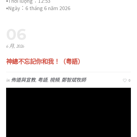
▪︎Thời lượng：12:53
▪︎Ngày：6 tháng 6 năm 2026
06
6 月, 2026
神總不忘記你和我！（粤語）
in
佈道與宣教
,
粤語
,
視頻
,
鄭智斌牧師
0