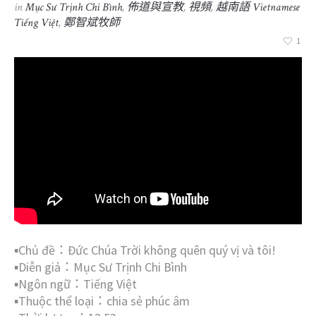
in
Mục Sư Trịnh Chi Bình
,
佈道與宣教
,
視頻
,
越南語 Vietnamese
Tiếng Việt
,
鄭智斌牧師
1
▪︎Chủ đề：Đức Chúa Trời không quên quý vị và tôi!
▪︎Diễn giả：Mục Sư Trịnh Chi Bình
▪︎Ngôn ngữ：Tiếng Việt
▪︎Thuộc thể loại：chia sẻ phúc âm