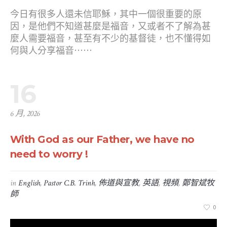
今日有很多人還未信耶穌，其中一個很重要的原
因，是他們不知道甚麼是福音，又或者不了解為甚
麼人需要福音，甚至有不少的基督徒，也不懂得如
何與人分享福音⋯⋯
16
6 月, 2026
With God as our Father, we have no
need to worry !
in
English
,
Pastor C.B. Trinh
,
佈道與宣教
,
英語
,
視頻
,
鄭智斌牧
師
0