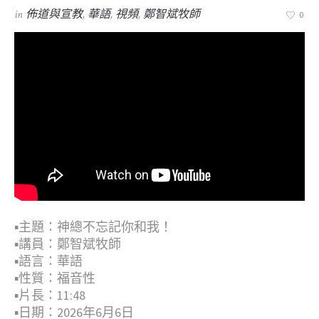
in
佈道與宣教
,
華語
,
視頻
,
鄭智斌牧師
0
▪︎主題：神總不忘記你和我！
▪︎講員：鄭智斌牧師
▪︎語言：華語
▪︎性質：福音性
▪︎片長：11:48
▪︎日期：2026年6月6日