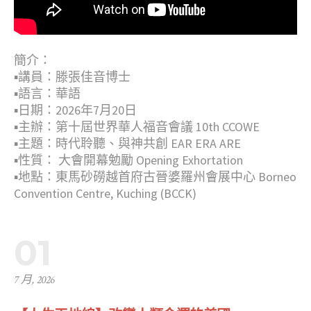
簡介：
▪︎講員：滕張佳音博士
▪︎語言：華語
▪︎日期：2026年7月20日
▪︎主辦：第十屆世界華人福音會議 10th CCOWE
▪︎主題：時代聆聽、與神共創 EAR ERA ARE
▪︎性質： 大會開幕勉勵 Opening Exhortation
▪︎地點：東馬砂磱越首府古晉婆羅州會展中心 Borneo
Convention Centre, Kuching (BCCK)
01
7 月, 2026