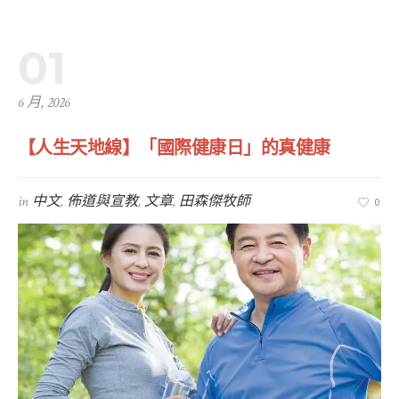
01
6 月, 2026
【人生天地線】「國際健康日」的真健康
in
中文
,
佈道與宣教
,
文章
,
田森傑牧師
0