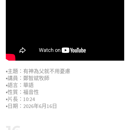
▪︎主題：有神為父就不用憂慮
▪︎講員：鄭智斌牧師
▪︎語言：華語
▪︎性質：福音性
▪︎片長：10:24
▪︎日期：2026年6月16日