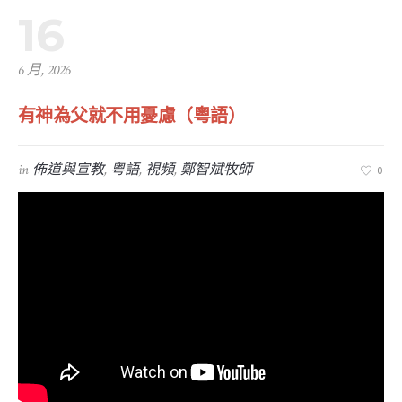
16
6 月, 2026
有神為父就不用憂慮（粵語）
in
佈道與宣教
,
粤語
,
視頻
,
鄭智斌牧師
0