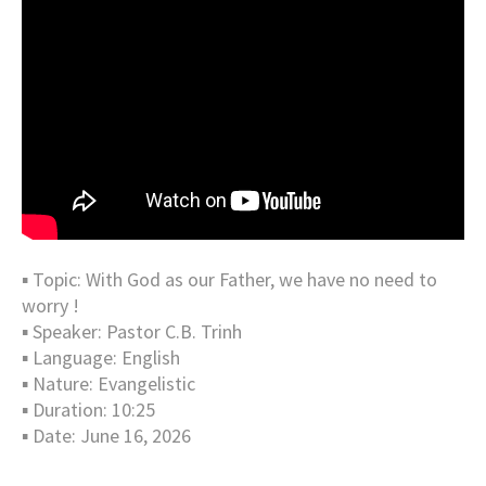
▪︎ Topic: With God as our Father, we have no need to
worry !
▪︎ Speaker: Pastor C.B. Trinh
▪︎ Language: English
▪︎ Nature: Evangelistic
▪︎ Duration: 10:25
▪︎ Date: June 16, 2026