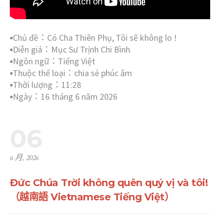
▪︎Chủ đề：Có Cha Thiên Phụ, Tôi sẽ không lo !
▪︎Diễn giả：Mục Sư Trịnh Chi Bình
▪︎Ngôn ngữ：Tiếng Việt
▪︎Thuộc thể loại：chia sẻ phúc âm
▪︎Thời lượng：11:28
▪︎Ngày：16 tháng 6 năm 2026
06
6 月, 2026
Đức Chúa Trời không quên quý vị và tôi!
（越南語 Vietnamese Tiếng Việt）