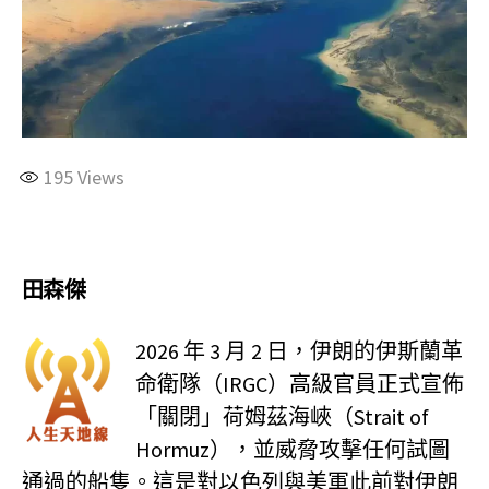
195
Views
田森傑
2026 年 3 月 2 日，伊朗的伊斯蘭革
命衛隊（IRGC）高級官員正式宣佈
「關閉」荷姆茲海峽（Strait of
Hormuz），並威脅攻擊任何試圖
通過的船隻。這是對以色列與美軍此前對伊朗