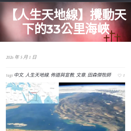
【人生天地線】攪動天
下的33公里海峽
2026 年 5 月 1 日
tags
中文
,
人生天地線
,
佈道與宣教
,
文章
,
田森傑牧師
1