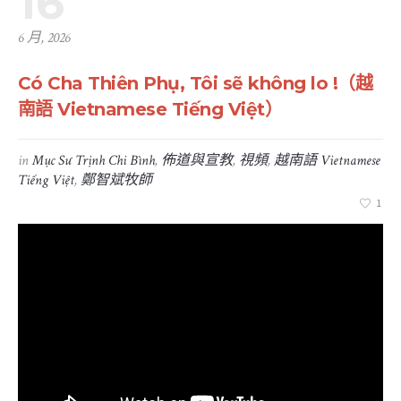
16
6 月, 2026
Có Cha Thiên Phụ, Tôi sẽ không lo !（越
南語 Vietnamese Tiếng Việt）
in
Mục Sư Trịnh Chi Bình
,
佈道與宣教
,
視頻
,
越南語 Vietnamese
Tiếng Việt
,
鄭智斌牧師
1