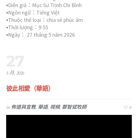
▪︎Diễn giả：Mục Sư Trịnh Chi Bình
▪︎Ngôn ngữ：Tiếng Việt
▪︎Thuộc thể loại：chia sẻ phúc âm
▪︎Thời lượng：9:55
▪︎Ngày： 27 tháng 5 năm 2026
27
5 月, 2026
彼此相愛（華語）
in
佈道與宣教
,
華語
,
視頻
,
鄭智斌牧師
0