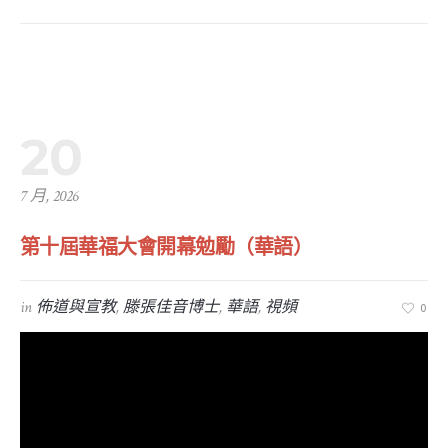
20
7 月, 2026
第十屆華福大會開幕勉勵（華語）
in
佈道與宣教
,
滕張佳音博士
,
華語
,
視頻
0