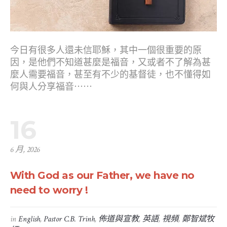
今日有很多人還未信耶穌，其中一個很重要的原
因，是他們不知道甚麼是福音，又或者不了解為甚
麼人需要福音，甚至有不少的基督徒，也不懂得如
何與人分享福音⋯⋯
16
6 月, 2026
With God as our Father, we have no
need to worry !
in
English
,
Pastor C.B. Trinh
,
佈道與宣教
,
英語
,
視頻
,
鄭智斌牧