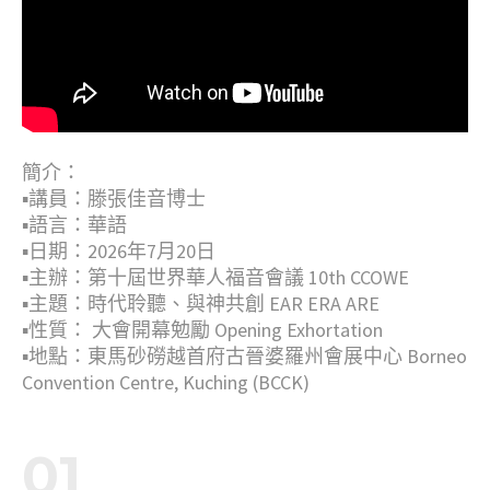
簡介：
▪︎講員：滕張佳音博士
▪︎語言：華語
▪︎日期：2026年7月20日
▪︎主辦：第十屆世界華人福音會議 10th CCOWE
▪︎主題：時代聆聽、與神共創 EAR ERA ARE
▪︎性質： 大會開幕勉勵 Opening Exhortation
▪︎地點：東馬砂磱越首府古晉婆羅州會展中心 Borneo
Convention Centre, Kuching (BCCK)
01