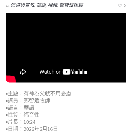
in
佈道與宣教
,
華語
,
視頻
,
鄭智斌牧師
0
▪︎主題：有神為父就不用憂慮
▪︎講員：鄭智斌牧師
▪︎語言：華語
▪︎性質：福音性
▪︎片長：10:24
▪︎日期：2026年6月16日