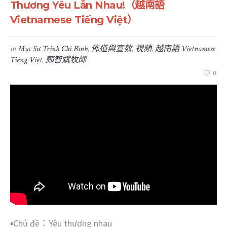
Thương Yêu Lẫn Nhau!（越南語
Vietnamese Tiếng Việt）
in
Mục Sư Trịnh Chi Bình
,
佈道與宣教
,
視頻
,
越南語 Vietnamese
Tiếng Việt
,
鄭智斌牧師
0
▪︎Chủ đề：Yêu thương nhau