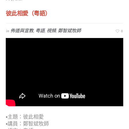
彼此相愛（粤語）
in
佈道與宣教
,
粤語
,
視頻
,
鄭智斌牧師
0
▪︎主題：彼此相愛
▪︎講員：鄭智斌牧師