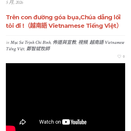
5 月, 2026
Trên con đường góa bụa,Chúa dẫng lối
tôi đi !（越南語 Vietnamese Tiếng Việt）
in
Mục Sư Trịnh Chi Bình
,
佈道與宣教
,
視頻
,
越南語 Vietnamese
Tiếng Việt
,
鄭智斌牧師
0