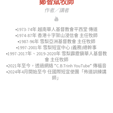
鄭智斌牧師
作者／講者
▪︎1973-74年 越南華人基督教會平西堂 傳道
▪︎1974-87年 香港十字架山浸信會 主任牧師
▪︎1987-96年 雪梨亞洲基督教會 主任牧師
▪︎1997-2001年 雪梨短宣中心 (義務)總幹事
▪︎1997-2017年、2019-2020年 雪梨霹靂鎭華人基督教
會 主任牧師
▪︎2021年至今，透過網絡 ”C.B.Trinh YouTube” 傳福音
▪︎2024年4月開始至今 任國際短宣使團「佈道訓練講
師」