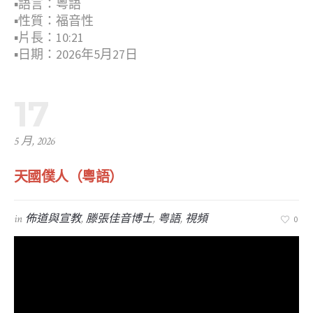
▪︎語言：粤語
▪︎性質：福音性
▪︎片長：10:21
▪︎日期：2026年5月27日
17
5 月, 2026
天國僕人（粵語）
in
佈道與宣教
,
滕張佳音博士
,
粤語
,
視頻
0