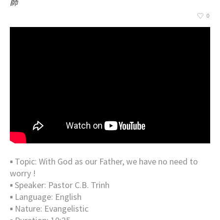
師
0
▪︎ Topic: With God as our Father, we have no need to
worry !
▪︎ Speaker: Pastor C.B. Trinh
▪︎ Language: English
▪︎ Nature: Evangelistic