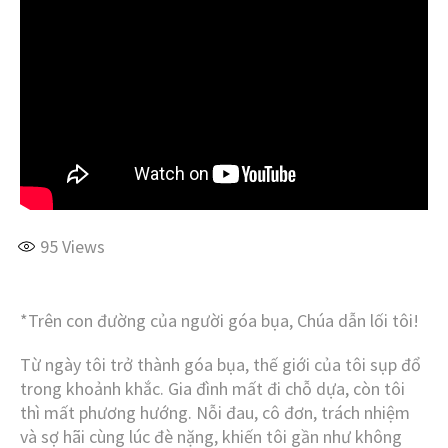
95
Views
*Trên con đường của người góa bụa, Chúa dẫn lối tôi!
Từ ngày tôi trở thành góa bụa, thế giới của tôi sụp đổ
trong khoảnh khắc. Gia đình mất đi chỗ dựa, còn tôi
thì mất phương hướng. Nỗi đau, cô đơn, trách nhiệm
và sợ hãi cùng lúc đè nặng, khiến tôi gần như không