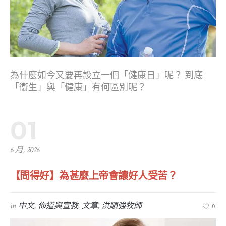
為什麼如今又要再設立一個「健康日」呢？ 到底
「衞生」與「健康」有何區別呢？
01
6 月, 2026
【問得好】為甚麼上帝會讓好人受苦？
in
中文
,
佈道與宣教
,
文章
,
洪順強牧師
0