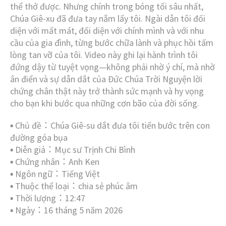
thể thở được. Nhưng chính trong bóng tối sâu nhất,
Chúa Giê-xu đã đưa tay nắm lấy tôi. Ngài dẫn tôi đối
diện với mất mát, đối diện với chính mình và với nhu
cầu của gia đình, từng bước chữa lành và phục hồi tấm
lòng tan vỡ của tôi. Video này ghi lại hành trình tôi
đứng dậy từ tuyệt vọng—không phải nhờ ý chí, mà nhờ
ân điển và sự dẫn dắt của Đức Chúa Trời Nguyện lời
chứng chân thật này trở thành sức mạnh và hy vọng
cho bạn khi bước qua những cơn bão của đời sống.
▪︎ Chủ đề：Chúa Giê-su dắt đưa tôi tiến bước trên con
đường góa bụa
▪︎ Diễn giả：Mục sư Trịnh Chi Bình
▪︎ Chứng nhân：Anh Ken
▪︎ Ngôn ngữ：Tiếng Việt
▪︎ Thuộc thể loại：chia sẻ phúc âm
▪︎ Thời lượng：12:47
▪︎ Ngày：16 tháng 5 năm 2026