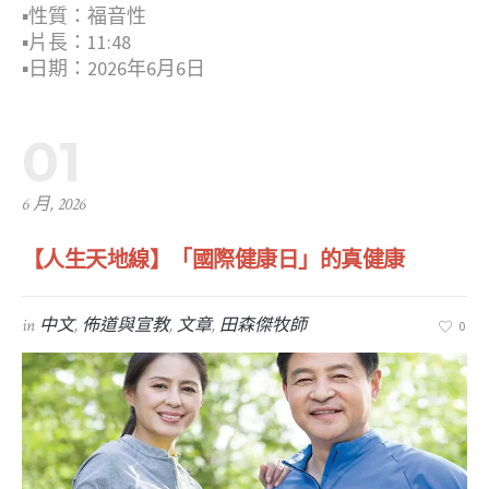
▪︎性質：福音性
▪︎片長：11:48
▪︎日期：2026年6月6日
01
6 月, 2026
【人生天地線】「國際健康日」的真健康
in
中文
,
佈道與宣教
,
文章
,
田森傑牧師
0