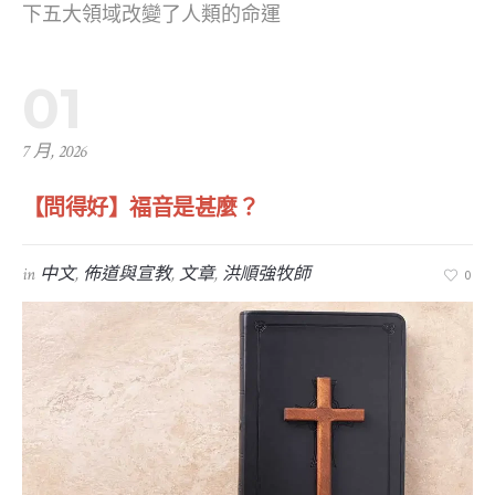
下五大領域改變了人類的命運
01
7 月, 2026
【問得好】福音是甚麼？
in
中文
,
佈道與宣教
,
文章
,
洪順強牧師
0