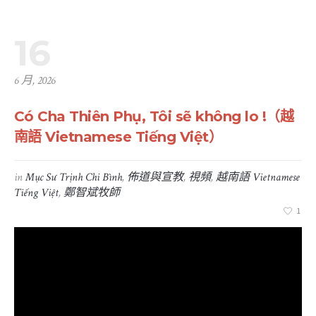
16
6 月, 2026
Có Cha Thiên Phụ, Tôi sẽ không lo !（越
南語 Vietnamese Tiếng Việt）
in
Mục Sư Trịnh Chi Bình
,
佈道與宣教
,
視頻
,
越南語 Vietnamese
Tiếng Việt
,
鄭智斌牧師
1