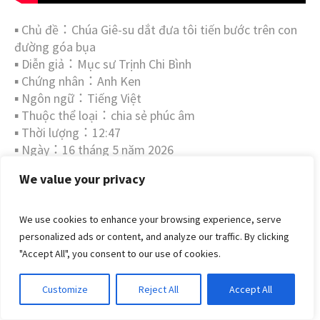
▪︎ Chủ đề：Chúa Giê-su dắt đưa tôi tiến bước trên con
đường góa bụa
▪︎ Diễn giả：Mục sư Trịnh Chi Bình
▪︎ Chứng nhân：Anh Ken
▪︎ Ngôn ngữ：Tiếng Việt
▪︎ Thuộc thể loại：chia sẻ phúc âm
▪︎ Thời lượng：12:47
▪︎ Ngày：16 tháng 5 năm 2026
We value your privacy
16
We use cookies to enhance your browsing experience, serve
personalized ads or content, and analyze our traffic. By clicking
5 月, 2026
"Accept All", you consent to our use of cookies.
喪偶路上耶穌領我往前走（粤語）
Customize
Reject All
Accept All
in
佈道與宣教
,
粤語
,
視頻
,
鄭智斌牧師
1