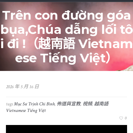
Trên con đường góa
bụa,Chúa dẫng lối tô
i đi !（越南語 Vietnam
ese Tiếng Việt）
2026 年 5 月 16 日
tags
Mục Sư Trịnh Chi Bình
,
佈道與宣教
,
視頻
,
越南語
Vietnamese Tiếng Việt
0