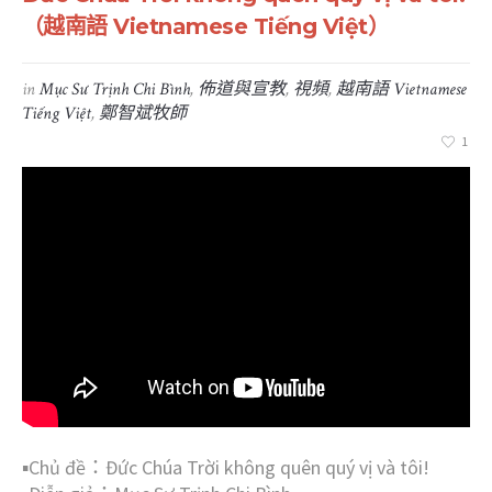
（越南語 Vietnamese Tiếng Việt）
in
Mục Sư Trịnh Chi Bình
,
佈道與宣教
,
視頻
,
越南語 Vietnamese
Tiếng Việt
,
鄭智斌牧師
1
▪︎Chủ đề：Đức Chúa Trời không quên quý vị và tôi!