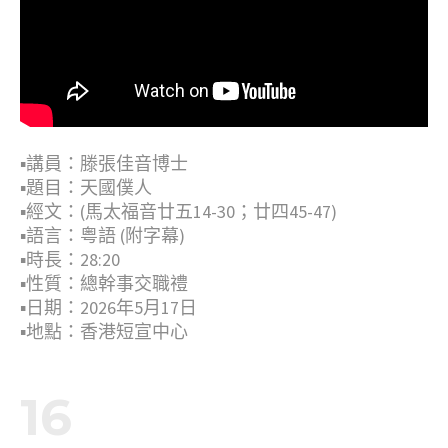
▪︎講員：滕張佳音博士
▪︎題目：天國僕人
▪︎經文：(馬太福音廿五14-30；廿四45-47)
▪︎語言：粤語 (附字幕)
▪︎時長：28:20
▪︎性質：總幹事交職禮
▪︎日期：2026年5月17日
▪︎地點：香港短宣中心
16