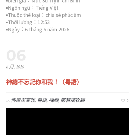
▪︎Diễn giả：Mục Sư Trịnh Chi Bình
▪︎Ngôn ngữ：Tiếng Việt
▪︎Thuộc thể loại：chia sẻ phúc âm
▪︎Thời lượng：12:53
▪︎Ngày：6 tháng 6 năm 2026
06
6 月, 2026
神總不忘記你和我！（粤語）
in
佈道與宣教
,
粤語
,
視頻
,
鄭智斌牧師
0