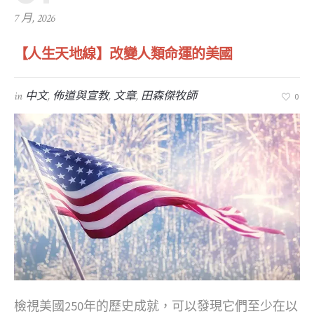
7 月, 2026
【人生天地線】改變人類命運的美國
in
中文
,
佈道與宣教
,
文章
,
田森傑牧師
0
檢視美國250年的歷史成就，可以發現它們至少在以