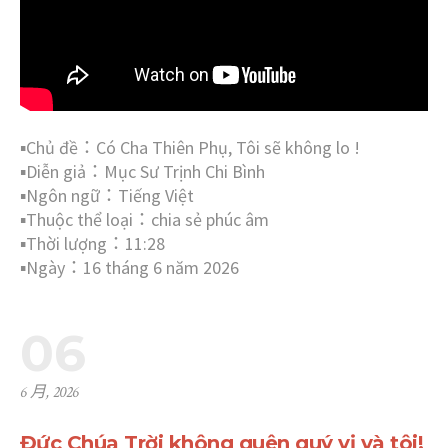
▪︎Chủ đề：Có Cha Thiên Phụ, Tôi sẽ không lo !
▪︎Diễn giả：Mục Sư Trịnh Chi Bình
▪︎Ngôn ngữ：Tiếng Việt
▪︎Thuộc thể loại：chia sẻ phúc âm
▪︎Thời lượng：11:28
▪︎Ngày：16 tháng 6 năm 2026
06
6 月, 2026
Đức Chúa Trời không quên quý vị và tôi!