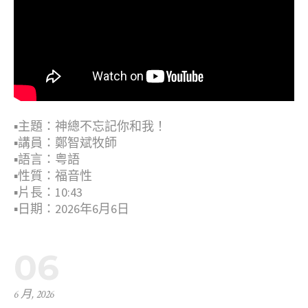
▪︎主題：神總不忘記你和我！
▪︎講員：鄭智斌牧師
▪︎語言：粤語
▪︎性質：福音性
▪︎片長：10:43
▪︎日期：2026年6月6日
06
6 月, 2026