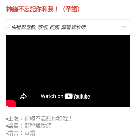
神總不忘記你和我！（華語）
in
佈道與宣教
,
華語
,
視頻
,
鄭智斌牧師
0
▪︎主題：神總不忘記你和我！
▪︎講員：鄭智斌牧師
▪︎語言：華語