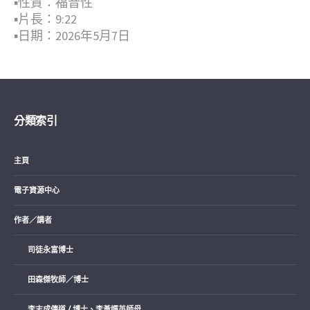
▪︎性質：福音性
▪︎片長：9:22
▪︎日期：2026年5月7日
分類索引
主頁
電子資源中心
作者／講者
司徒永富博士
田森傑牧師／博士
李志成傳道 / 博士、李黃嬋英師母