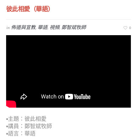
彼此相愛（華語）
in
佈道與宣教
,
華語
,
視頻
,
鄭智斌牧師
0
▪︎主題：彼此相愛
▪︎講員：鄭智斌牧師
▪︎語言：華語