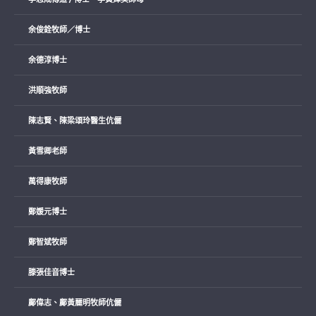
余俊銓牧師／博士
余德淳博士
洪順強牧師
陳志賢、陳梁頌玲醫生伉儷
黃雪卿老師
萬得康牧師
鄭媛元博士
鄭智斌牧師
滕張佳音博士
鄺偉志、鄺黃麗明牧師伉儷