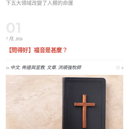
下五大領域改變了人類的命運
01
7 月, 2026
【問得好】福音是甚麼？
in
中文
,
佈道與宣教
,
文章
,
洪順強牧師
0