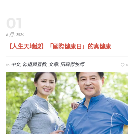
01
6 月, 2026
【人生天地線】「國際健康日」的真健康
in
中文
,
佈道與宣教
,
文章
,
田森傑牧師
0