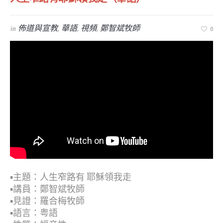
in
佈道與宣教
,
華語
,
視頻
,
鄭智斌牧師
0
▪︎主題：人生窄路有 耶穌領我走
▪︎講員：鄭智斌牧師
▪︎見證：羅合梅牧師
▪︎語言：粤語