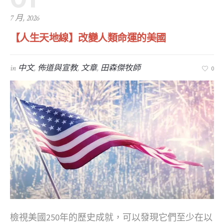
7 月, 2026
【人生天地線】改變人類命運的美國
in
中文
,
佈道與宣教
,
文章
,
田森傑牧師
0
檢視美國250年的歷史成就，可以發現它們至少在以