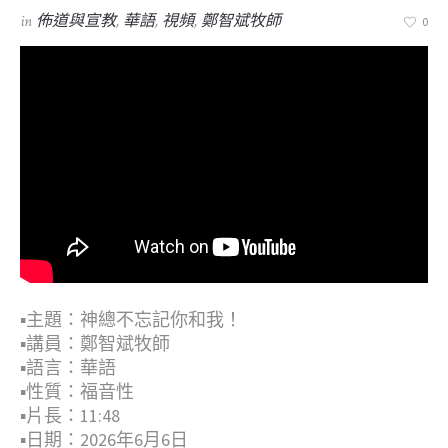
in
佈道與宣教
,
華語
,
視頻
,
鄭智斌牧師
0
▪︎主題：神總不忘記你和我！
▪︎講員：鄭智斌牧師
▪︎語言：華語
▪︎性質：福音性
▪︎片長：11:48
▪︎日期：2026年6月6日