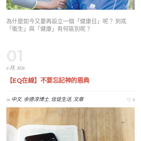
為什麼如今又要再設立一個「健康日」呢？ 到底
「衞生」與「健康」有何區別呢？
01
6 月, 2026
【EQ在線】不要忘記神的恩典
in
中文
,
余德淳博士
,
信徒生活
,
文章
0