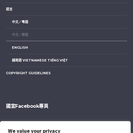
語言
中文／粤語
中文／華語
ENGLISH
越南語 VIETNAMESE TIẾNG VIỆT
COPYRIGHT GUIDELINES
國宣Facebook專頁
We value your privacy