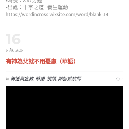
▪︎時長：8:47分鐘
▪︎出處：十字之道--養生運動
https://wordincross.wixsite.com/word/blank-14
16
6 月, 2026
有神為父就不用憂慮（華語）
in
佈道與宣教
,
華語
,
視頻
,
鄭智斌牧師
0