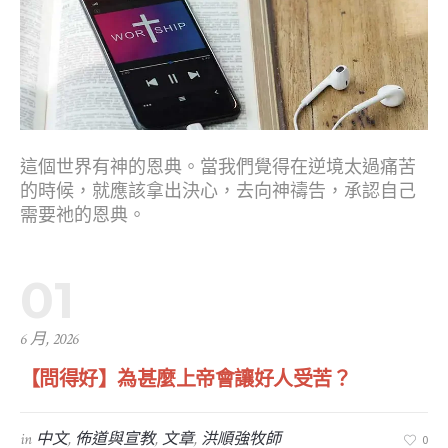
這個世界有神的恩典。當我們覺得在逆境太過痛苦
的時候，就應該拿出決心，去向神禱告，承認自己
需要祂的恩典。
01
6 月, 2026
【問得好】為甚麼上帝會讓好人受苦？
in
中文
,
佈道與宣教
,
文章
,
洪順強牧師
0