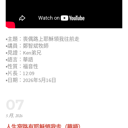
▪︎主題：喪偶路上耶穌領我往前走
▪︎講員：鄭智斌牧師
▪︎見證：Ken弟兄
▪︎語言：華語
▪︎性質：福音性
▪︎片長：12:09
▪︎日期：2026年5月16日
07
5 月, 2026
人生窄路有耶穌領我走（華語）