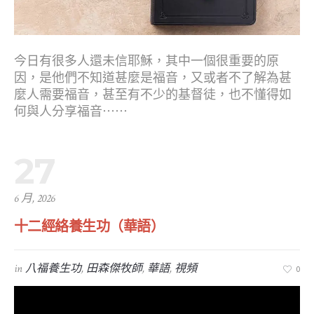
今日有很多人還未信耶穌，其中一個很重要的原
因，是他們不知道甚麼是福音，又或者不了解為甚
麼人需要福音，甚至有不少的基督徒，也不懂得如
何與人分享福音⋯⋯
27
6 月, 2026
十二經絡養生功（華語）
in
八福養生功
,
田森傑牧師
,
華語
,
視頻
0