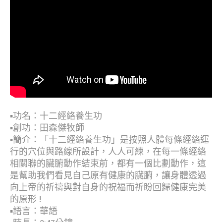
▪︎功名：十二經絡養生功
▪︎創功：田森傑牧師
▪︎簡介：「十二經絡養生功」是按照人體每條經絡運
行的穴位與路線所設計，人人可練，在每一條經絡
相關聯的臟腑動作結束前，都有一個比劃動作，這
是幫助我們看見自己原有健康的臟腑，讓身體透過
向上帝的祈禱與對自身的祝福而祈盼回歸健康完美
的原形 !
▪︎語言：華語