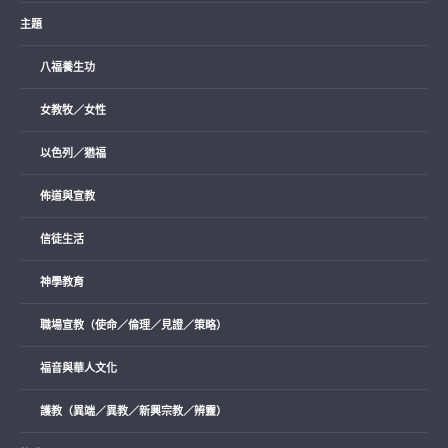
主題
八福養生功
女教牧／女性
以色列／猶福
佈道與宣教
信徒生活
神學教育
職場宣教（使命／倫理／見證／策略）
福音與華人文化
護教（異端／異教／新興宗教／辨靈）