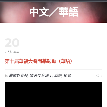
中文／華語
20
7 月, 2026
第十屆華福大會開幕勉勵（華語）
in
佈道與宣教
,
滕張佳音博士
,
華語
,
視頻
0