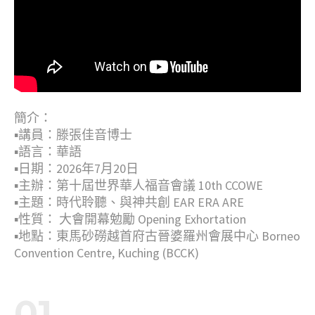
簡介：
▪︎講員：滕張佳音博士
▪︎語言：華語
▪︎日期：2026年7月20日
▪︎主辦：第十屆世界華人福音會議 10th CCOWE
▪︎主題：時代聆聽、與神共創 EAR ERA ARE
▪︎性質： 大會開幕勉勵 Opening Exhortation
▪︎地點：東馬砂磱越首府古晉婆羅州會展中心 Borneo
Convention Centre, Kuching (BCCK)
01