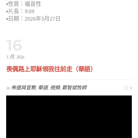
▪︎性質：福音性
▪︎片長：9:09
▪︎日期：2026年5月27日
16
5 月, 2026
喪偶路上耶穌領我往前走（華語）
in
佈道與宣教
,
華語
,
視頻
,
鄭智斌牧師
1