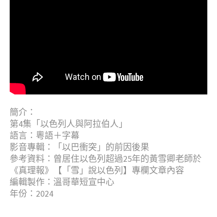
簡介：
第4集「以色列人與阿拉伯人」
語言：粵語＋字幕
影音專輯：「以巴衝突」的前因後果
參考資料：曾居住以色列超過25年的黃雪卿老師於
《真理報》【「雪」說以色列】專欄文章內容
編輯製作：溫哥華短宣中心
年份：2024