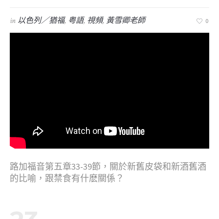
in
以色列／猶福
,
粤語
,
視頻
,
黃雪卿老師
0
路加福音第五章33-39節，關於新舊皮袋和新酒舊酒
的比喻，跟禁食有什麽關係？