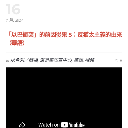
16
7 月, 2024
「以巴衝突」的前因後果 5：反猶太主義的由來
（華語）
in
以色列／猶福
,
溫哥華短宣中心
,
華語
,
視頻
0