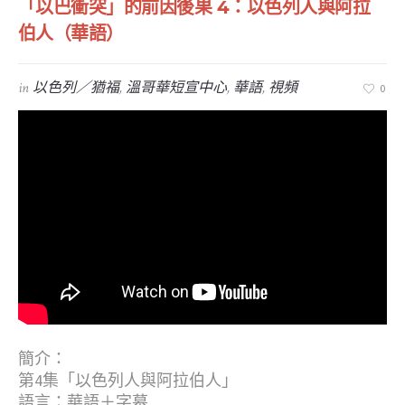
「以巴衝突」的前因後果 4：以色列人與阿拉
伯人（華語）
in
以色列／猶福
,
溫哥華短宣中心
,
華語
,
視頻
0
簡介：
第4集「以色列人與阿拉伯人」
語言：華語＋字幕