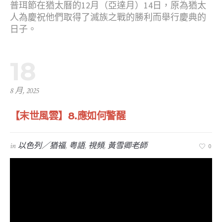
普珥節在猶太曆的12月（亞達月）14日，原為猶太
人為慶祝他們取得了滅族之戰的勝利而舉行慶典的
日子。
18
8 月, 2025
【末世風雲】8.應如何警醒
in
以色列／猶福
,
粤語
,
視頻
,
黃雪卿老師
0