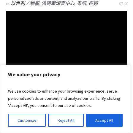
in
以色列／猶福
,
溫哥華短宣中心
,
粤語
,
視頻
0
We value your privacy
We use cookies to enhance your browsing experience, serve
簡介：
personalized ads or content, and analyze our traffic. By clicking
第3集：「巴勒斯坦」起源
"Accept All", you consent to our use of cookies.
語言：粵語＋字幕
影音專輯：「以巴衝突」的前因後果
參考資料：曾居住以色列超過25年的黃雪卿老師於
Customize
Reject All
Accept All
《真理報》【「雪」說以色列】專欄文章內容