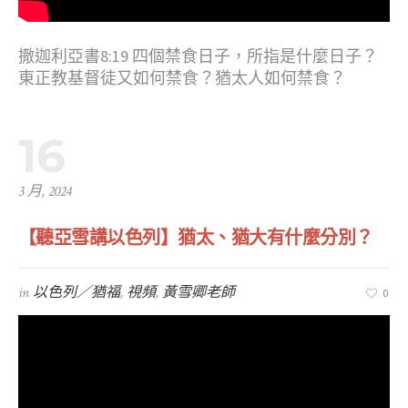
撒迦利亞書8:19 四個禁食日子，所指是什麼日子？
東正教基督徒又如何禁食？猶太人如何禁食？
16
3 月, 2024
【聽亞雪講以色列】猶太、猶大有什麼分別？
in
以色列／猶福
,
視頻
,
黃雪卿老師
0