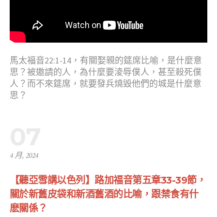
馬太福音22:1-14，有關娶親的筵席比喻，是什麼意
思？被邀請的人，為什麼要淩辱僕人，甚至殺死僕
人？而不來筵席，就要發兵燒毀他們的城是什麼意
思？
07
4 月, 2024
【聽亞雪講以色列】路加福音第五章33-39節，
關於新舊皮袋和新酒舊酒的比喻，跟禁食有什
麽關係？