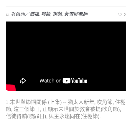
in
以色列／猶福
,
粤語
,
視頻
,
黃雪卿老師
0
1.末世與節期關係 (上集) -- 猶太人新年, 吹角節, 住棚
節, 這三個節日, 正顯示末世關於教會被提(吹角節),
信徒得贖(贖罪日), 與主永遠同在(住棚節).