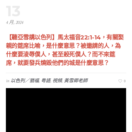
13
4 月, 2024
【聽亞雪講以色列】馬太福音22:1-14，有關娶
親的筵席比喻，是什麼意思？被邀請的人，為
什麼要淩辱僕人，甚至殺死僕人？而不來筵
席，就要發兵燒毀他們的城是什麼意思？
in
以色列／猶福
,
粤語
,
視頻
,
黃雪卿老師
0