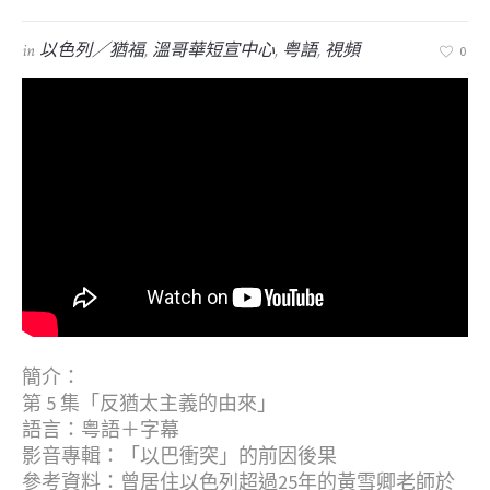
in
以色列／猶福
,
溫哥華短宣中心
,
粤語
,
視頻
0
簡介：
第 5 集「反猶太主義的由來」
語言：粤語＋字幕
影音專輯：「以巴衝突」的前因後果
參考資料：曾居住以色列超過25年的黃雪卿老師於