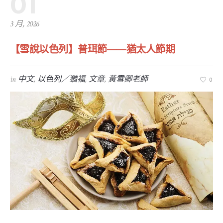
01
3 月, 2026
【雪說以色列】普珥節——猶太人節期
in
中文
,
以色列／猶福
,
文章
,
黃雪卿老師
0