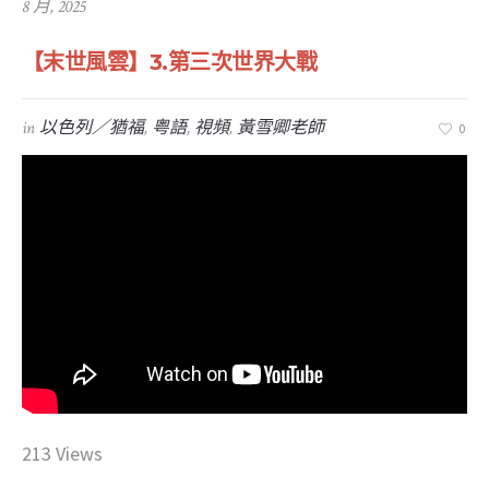
8 月, 2025
【末世風雲】3.第三次世界大戰
in
以色列／猶福
,
粤語
,
視頻
,
黃雪卿老師
0
213 Views