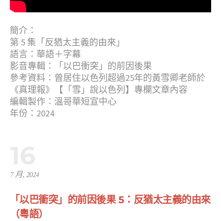
簡介：
第 5 集「反猶太主義的由來」
語言：華語＋字幕
影音專輯：「以巴衝突」的前因後果
參考資料：曾居住以色列超過25年的黃雪卿老師於
《真理報》【「雪」說以色列】專欄文章內容
編輯製作：溫哥華短宣中心
年份：2024
16
7 月, 2024
「以巴衝突」的前因後果 5：反猶太主義的由來
（粵語）