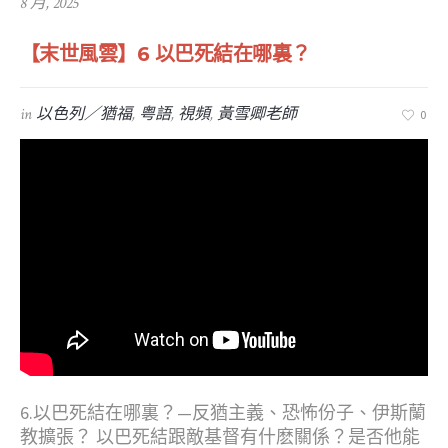
8 月, 2025
【末世風雲】6 以巴死結在哪裏？
in
以色列／猶福
,
粤語
,
視頻
,
黃雪卿老師
0
6.以巴死結在哪裏？—反猶主義、恐怖份子、伊斯蘭
教擴張？ 以巴死結跟敵基督有什麽關係？是否他能