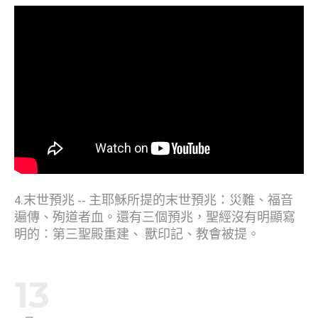
4.末世預兆 -- 主耶穌所提的末世預兆：災難、福音
遍傳、殉道者血。還有三個預兆，聖經沒有明顯寫
明的：第三聖殿重建、 獸印記、教會被提。
13