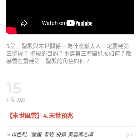
5.第三聖殿與末世關係 -- 為什麽猶太人一定要建第
三聖殿？ 聖殿的目的？重建第三聖殿進展如何？敵
基督在重建第三聖殿的角色如何？
15
8 月, 2025
【末世風雲】4.末世預兆
in
以色列／猶福
,
粤語
,
視頻
,
黃雪卿老師
0