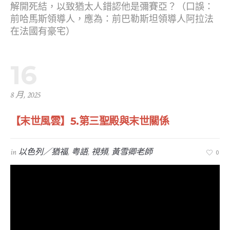
解開死結，以致猶太人錯認他是彌賽亞？（口誤：
前哈馬斯領導人，應為：前巴勒斯坦領導人阿拉法
在法國有豪宅）
16
8 月, 2025
【末世風雲】5.第三聖殿與末世關係
in
以色列／猶福
,
粤語
,
視頻
,
黃雪卿老師
0