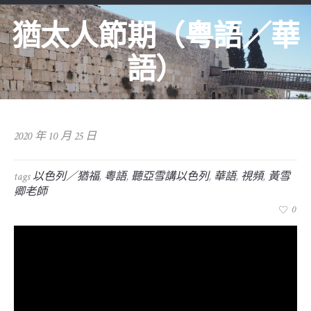
猶太人節期（粤語／華
語）
2020 年 10 月 25 日
tags
以色列／猶福
,
粵語
,
聽亞雪講以色列
,
華語
,
視頻
,
黃雪
卿老師
0