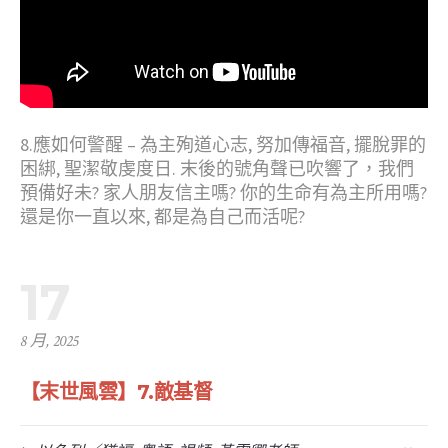
8.應如何警醒 – 為主殉道心志, 努加傳福音, 擺脫罪的
困綁, 聖潔敬虔度日. 末後的號角聲已吹響了，我們
預備好未? 家人朋友信主嗎? 你的生命有為主所用嗎?
還是你一直以來, 都是為自己而活呢?
17
8 月, 2025
【末世風雲】7.敵基督