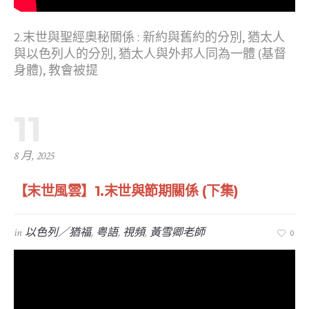
2.末世與聖經奧秘關係 : 新約與舊約的分別, 猶太人
與以色列人的分別, 猶太人與外邦人同為一體 (基督
身體), 教會被提
11
8 月, 2025
【末世風雲】1.末世與節期關係 (下集)
in
以色列／猶福
,
粤語
,
視頻
,
黃雪卿老師
0