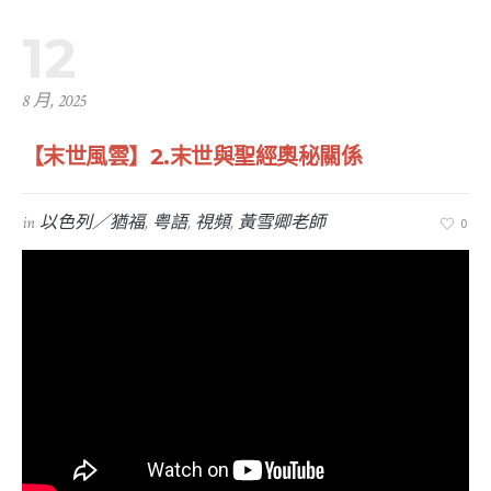
12
8 月, 2025
【末世風雲】2.末世與聖經奧秘關係
in
以色列／猶福
,
粤語
,
視頻
,
黃雪卿老師
0