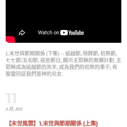
1.末世與節期關係 (下集) -- 逾越節, 除酵節, 初熟節,
七七節/五旬節, 這些節日, 顯示主耶穌的救贖計劃. 主
耶穌成為逾越節的羔羊, 成為我們的初熟的果子, 有
聖靈同証我們是神的兒女.
11
8 月, 2025
【末世風雲】1.末世與節期關係 (上集)