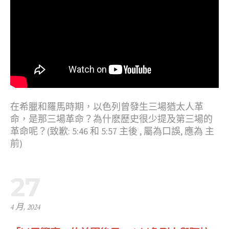
在希臘和羅馬時期，以色列曾發生三場猶太人革
命，是那三場革命？為什麽歷史很少提及第三場的
革命呢？(致歉: 5:46 和 5:57 主後 , 屬為口誤, 應為 主
前)
27
4 月, 2024