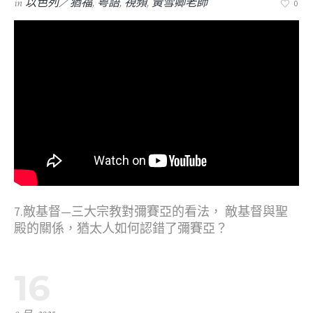
in
以色列／猶福
,
粤語
,
視頻
,
黃雪卿老師
0
7.敵基督—三大宗教對彌賽亞的看法， 敵基督與聖
殿的關係，猶太人如何認錯了彌賽亞？
16