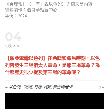
《真理報》【「雪」說以色列】專欄文章內容
編輯製作：溫哥華短宣中心
年份：2024
04
5 月, 2024
【聽亞雪講以色列】在希臘和羅馬時期，以色
列曾發生三場猶太人革命，是那三場革命？為
什麽歷史很少提及第三場的革命呢？
in
以色列／猶福
,
粤語
,
視頻
,
黃雪卿老師
0