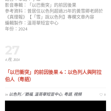
影音專輯：「以巴衝突」的前因後果
參考資料：曾居住以色列超過25年的黃雪卿老師於
《真理報》【「雪」說以色列】專欄文章內容
編輯製作：溫哥華短宣中心
年份：2024
27
4 月, 2024
「以巴衝突」的前因後果 4：以色列人與阿拉
伯人（粤語）
in
以色列／猶福
,
溫哥華短宣中心
,
粤語
,
視頻
0