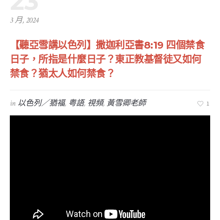
23
3 月, 2024
【聽亞雪講以色列】撒迦利亞書8:19 四個禁食
日子，所指是什麼日子？東正教基督徒又如何
禁食？猶太人如何禁食？
in
以色列／猶福
,
粤語
,
視頻
,
黃雪卿老師
1