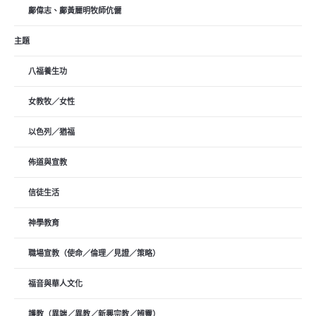
鄺偉志、鄺黃麗明牧師伉儷
主題
八福養生功
女教牧／女性
以色列／猶福
佈道與宣教
信徒生活
神學教育
職場宣教（使命／倫理／見證／策略）
福音與華人文化
護教（異端／異教／新興宗教／辨靈）