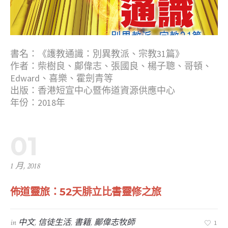
書名：《護教通識：別異教派、宗教31篇》
作者：柴樹良、鄺偉志、張國良、楊子聰、哥頓、
Edward、喜樂、霍劍青等
出版：香港短宣中心暨佈道資源供應中心
年份：2018年
01
1 月, 2018
佈道靈旅：52天腓立比書靈修之旅
in
中文
,
信徒生活
,
書籍
,
鄺偉志牧師
1