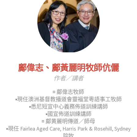
鄺偉志、鄺黃麗明牧師伉儷
作者／講者
¤ 鄺偉志牧師
▪︎現任澳洲基督教播道會靈福堂粵語事工牧師
▪︎悉尼短宣中心義務佈道訓練講師
▪︎國宣佈道訓練講師
¤ 鄺黄麗明傳道／師母
▪︎現任 Fairlea Aged Care, Harris Park & Rosehill, Sydney
院牧