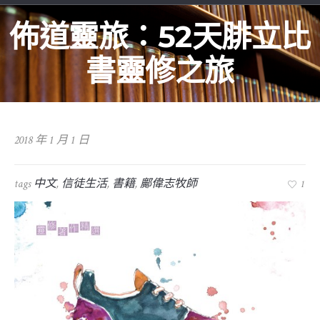
佈道靈旅：52天腓立比
書靈修之旅
2018 年 1 月 1 日
tags
中文
,
信徒生活
,
書籍
,
鄺偉志牧師
1