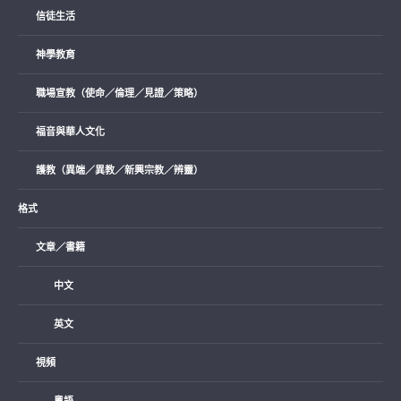
信徒生活
神學教育
職場宣教（使命／倫理／見證／策略）
福音與華人文化
護教（異端／異教／新興宗教／辨靈）
格式
文章／書籍
中文
英文
視頻
粵語