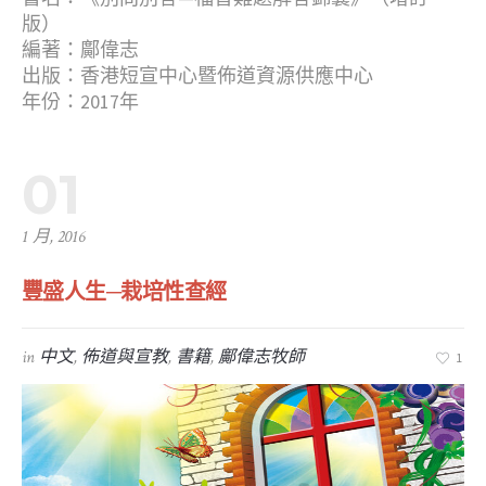
版）
編著：鄺偉志
出版：香港短宣中心暨佈道資源供應中心
年份：2017年
01
1 月, 2016
豐盛人生─栽培性查經
in
中文
,
佈道與宣教
,
書籍
,
鄺偉志牧師
1