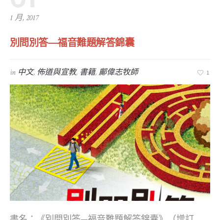
1 月, 2017
別問別答—福音難題解答錦囊
in
中文
,
佈道與宣教
,
書籍
,
鄺偉志牧師
1
書名：《別問別答—福音難題解答錦囊》（增訂