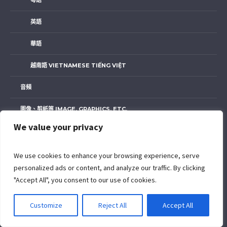
英語
華語
越南語 VIETNAMESE TIẾNG VIỆT
音頻
圖像、剪紙等 IMAGE, GRAPHICS, ETC.
We value your privacy
語言
中文／粤語
We use cookies to enhance your browsing experience, serve
personalized ads or content, and analyze our traffic. By clicking
中文／華語
"Accept All", you consent to our use of cookies.
ENGLISH
Customize
Reject All
Accept All
越南語 VIETNAMESE TIẾNG VIỆT