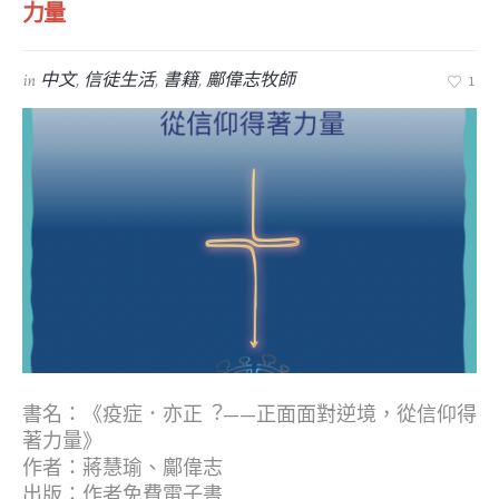
⼒量
in
中文
,
信徒生活
,
書籍
,
鄺偉志牧師
1
書名：《疫症．亦正︖——正⾯⾯對逆境，從信仰得
著⼒量》
作者：蔣慧瑜、鄺偉志
出版：作者免費電子書