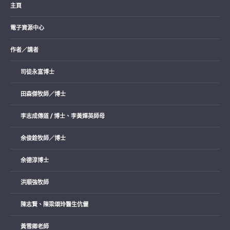
主頁
電子資源中心
作者／講者
司徒永富博士
田森傑牧師／博士
李志成傳道 / 博士、李黃嬋英師母
余俊銓牧師／博士
余德淳博士
洪順強牧師
陳志賢、陳梁頌玲醫生伉儷
黃雪卿老師