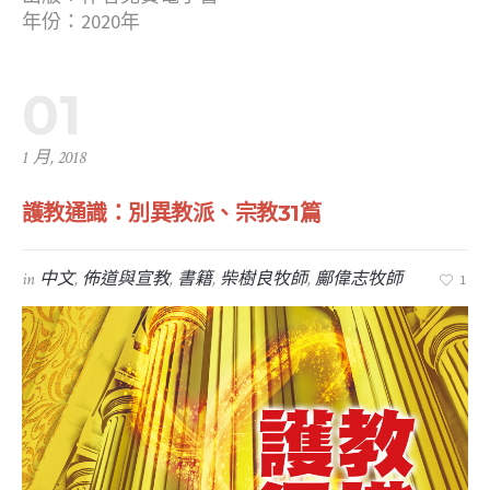
年份：2020年
01
1 月, 2018
護教通識：別異教派、宗教31篇
in
中文
,
佈道與宣教
,
書籍
,
柴樹良牧師
,
鄺偉志牧師
1