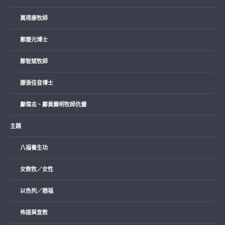
萬得康牧師
鄭媛元博士
鄭智斌牧師
滕張佳音博士
鄺偉志、鄺黃麗明牧師伉儷
主題
八福養生功
女教牧／女性
以色列／猶福
佈道與宣教