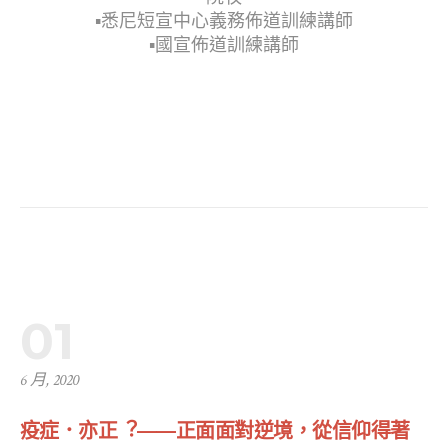
▪︎悉尼短宣中心義務佈道訓練講師
▪︎國宣佈道訓練講師
01
6 月, 2020
疫症．亦正︖——正⾯⾯對逆境，從信仰得著