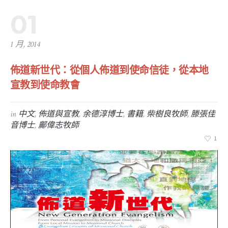
01
1 月, 2014
佈道新世代：從個人佈道到使命信徒，從本地
宣教到使命教會
in
中文
,
佈道與宣教
,
余德淳博士
,
書籍
,
柴樹良牧師
,
滕張佳
音博士
,
鄺偉志牧師
1