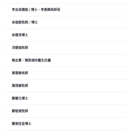
李志成傳道 / 博士、李黃嬋英師母
余俊銓牧師／博士
余德淳博士
洪順強牧師
陳志賢、陳梁頌玲醫生伉儷
黃雪卿老師
萬得康牧師
鄭媛元博士
鄭智斌牧師
滕張佳音博士