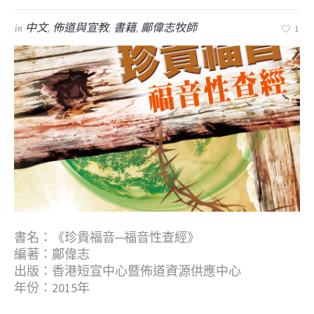
in
中文
,
佈道與宣教
,
書籍
,
鄺偉志牧師
1
書名：《珍貴福音─福音性查經》
編著：鄺偉志
出版：香港短宣中心暨佈道資源供應中心
年份：2015年