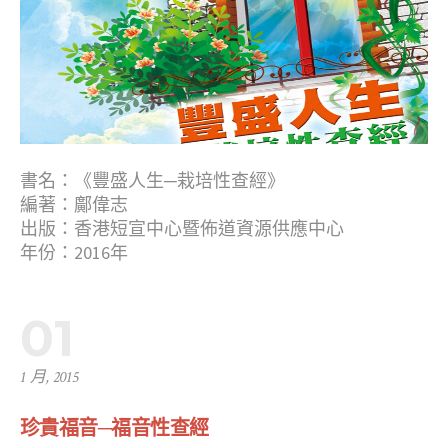
書名：《豐盛人生─栽培性查經》
編著：鄺偉志
出版：香港短宣中心暨佈道資源供應中心
年份：2016年
01
1 月, 2015
珍貴福音─福音性查經