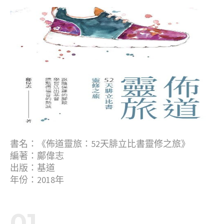
書名：《佈道靈旅：52天腓立比書靈修之旅》
編著：鄺偉志
出版：基道
年份：2018年
01