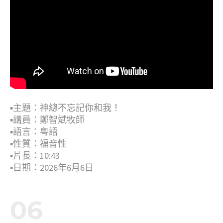
▪︎主題：神總不忘記你和我！
▪︎講員：鄭智斌牧師
▪︎語言：粤語
▪︎性質：福音性
▪︎片長：10:43
▪︎日期：2026年6月6日
06