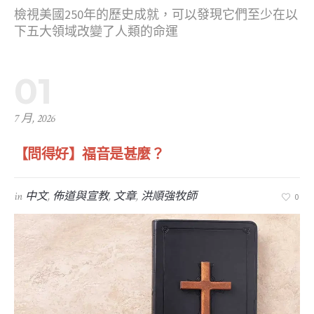
檢視美國250年的歷史成就，可以發現它們至少在以
下五大領域改變了人類的命運
01
7 月, 2026
【問得好】福音是甚麼？
in
中文
,
佈道與宣教
,
文章
,
洪順強牧師
0