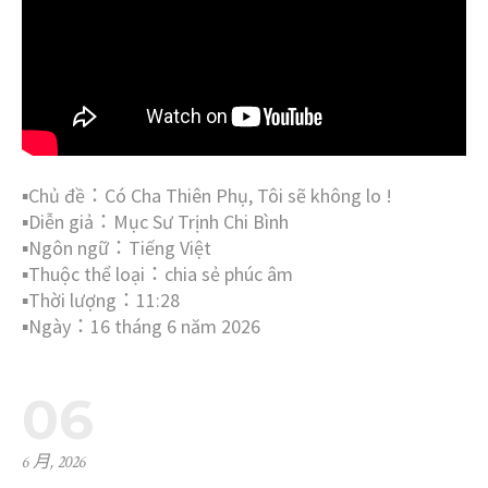
▪︎Chủ đề：Có Cha Thiên Phụ, Tôi sẽ không lo !
▪︎Diễn giả：Mục Sư Trịnh Chi Bình
▪︎Ngôn ngữ：Tiếng Việt
▪︎Thuộc thể loại：chia sẻ phúc âm
▪︎Thời lượng：11:28
▪︎Ngày：16 tháng 6 năm 2026
06
6 月, 2026