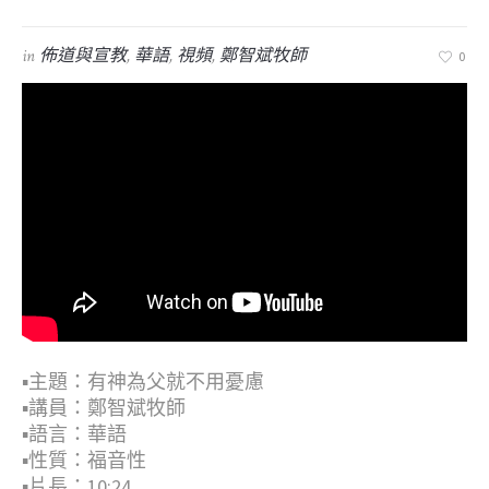
in
佈道與宣教
,
華語
,
視頻
,
鄭智斌牧師
0
▪︎主題：有神為父就不用憂慮
▪︎講員：鄭智斌牧師
▪︎語言：華語
▪︎性質：福音性
▪︎片長：10:24