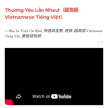
Thương Yêu Lẫn Nhau!（越南語
Vietnamese Tiếng Việt）
in
Mục Sư Trịnh Chi Bình
,
佈道與宣教
,
視頻
,
越南語 Vietnamese
Tiếng Việt
,
鄭智斌牧師
0