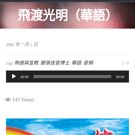
飛渡光明（華語）
2006 年 7 月 1 日
tags
佈道與宣教
,
滕張佳音博士
,
華語
,
音頻
0
音
00:00
00:00
訊
播
放
747
Views
器