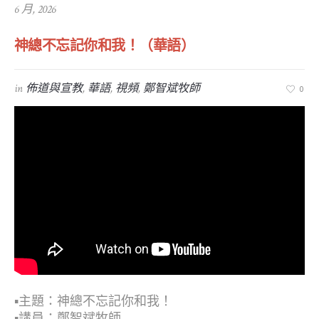
6 月, 2026
神總不忘記你和我！（華語）
in
佈道與宣教
,
華語
,
視頻
,
鄭智斌牧師
0
▪︎主題：神總不忘記你和我！
▪︎講員：鄭智斌牧師