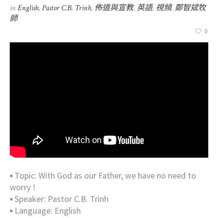
in
English
,
Pastor C.B. Trinh
,
佈道與宣教
,
英語
,
視頻
,
鄭智斌牧
師
0
▪︎ Topic: With God as our Father, we have no need to
worry !
▪︎ Speaker: Pastor C.B. Trinh
▪︎ Language: English