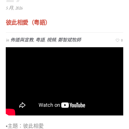
5 月, 2026
彼此相愛（粤語）
in
佈道與宣教
,
粤語
,
視頻
,
鄭智斌牧師
0
▪︎主題：彼此相愛