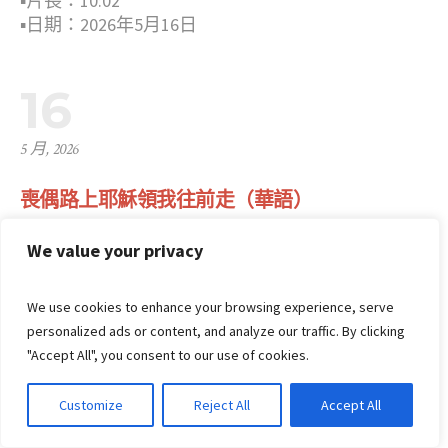
▪︎片長：10:02
▪︎日期：2026年5月16日
16
5 月, 2026
喪偶路上耶穌領我往前走（華語）
We value your privacy
in
佈道與宣教
,
華語
,
視頻
,
鄭智斌牧師
1
We use cookies to enhance your browsing experience, serve
personalized ads or content, and analyze our traffic. By clicking
"Accept All", you consent to our use of cookies.
Customize
Reject All
Accept All