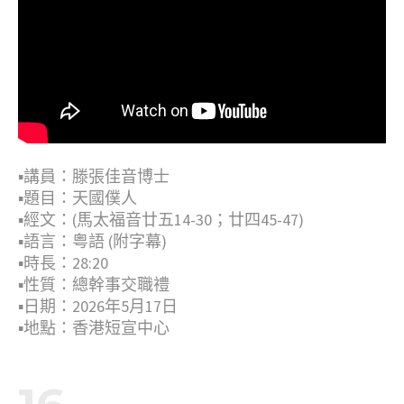
▪︎講員：滕張佳音博士
▪︎題目：天國僕人
▪︎經文：(馬太福音廿五14-30；廿四45-47)
▪︎語言：粤語 (附字幕)
▪︎時長：28:20
▪︎性質：總幹事交職禮
▪︎日期：2026年5月17日
▪︎地點：香港短宣中心