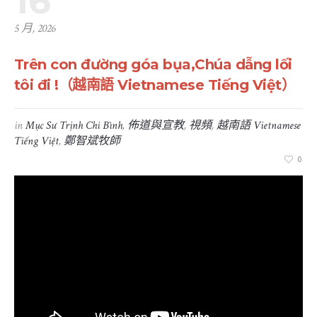
16
5 月, 2026
Trên con đường góa bụa,Chúa dẫng lối
tôi đi !（越南語 Vietnamese Tiếng Việt）
in
Mục Sư Trịnh Chi Bình
,
佈道與宣教
,
視頻
,
越南語 Vietnamese
Tiếng Việt
,
鄭智斌牧師
0