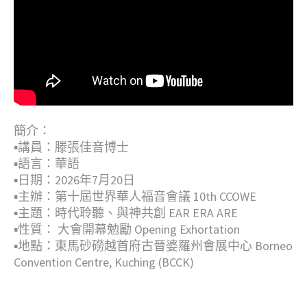
簡介：
▪︎講員：滕張佳音博士
▪︎語言：華語
▪︎日期：2026年7月20日
▪︎主辦：第十屆世界華人福音會議 10th CCOWE
▪︎主題：時代聆聽、與神共創 EAR ERA ARE
▪︎性質： 大會開幕勉勵 Opening Exhortation
▪︎地點：東馬砂磱越首府古晉婆羅州會展中心 Borneo
Convention Centre, Kuching (BCCK)