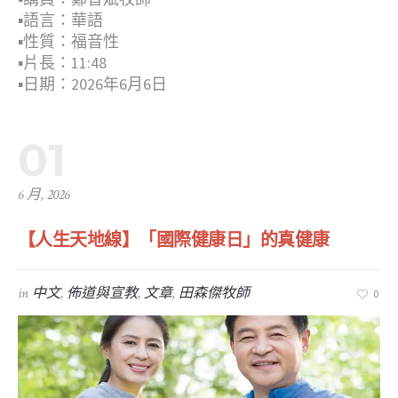
▪︎語言：華語
▪︎性質：福音性
▪︎片長：11:48
▪︎日期：2026年6月6日
01
6 月, 2026
【人生天地線】「國際健康日」的真健康
in
中文
,
佈道與宣教
,
文章
,
田森傑牧師
0