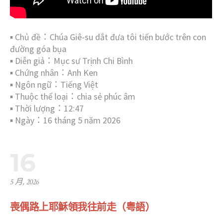
▪︎ Chủ đề：Chúa Giê-su dắt đưa tôi tiến bước trên con
đường góa bụa
▪︎ Diễn giả：Mục sư Trịnh Chi Bình
▪︎ Chứng nhân：Anh Ken
▪︎ Ngôn ngữ：Tiếng Việt
▪︎ Thuộc thể loại：chia sẻ phúc âm
▪︎ Thời lượng：12:47
▪︎ Ngày：16 tháng 5 năm 2026
16
5 月, 2026
喪偶路上耶穌領我往前走（粤語）