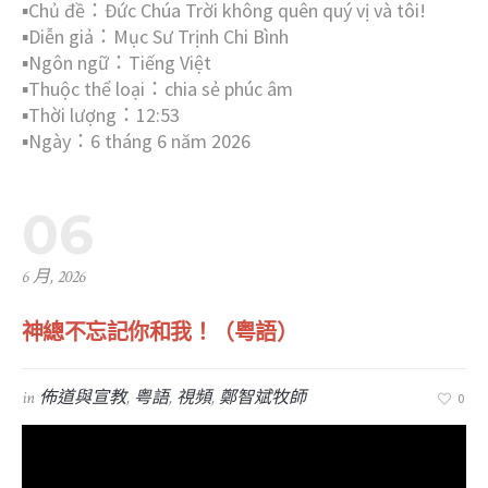
▪︎Chủ đề：Đức Chúa Trời không quên quý vị và tôi!
▪︎Diễn giả：Mục Sư Trịnh Chi Bình
▪︎Ngôn ngữ：Tiếng Việt
▪︎Thuộc thể loại：chia sẻ phúc âm
▪︎Thời lượng：12:53
▪︎Ngày：6 tháng 6 năm 2026
06
6 月, 2026
神總不忘記你和我！（粤語）
in
佈道與宣教
,
粤語
,
視頻
,
鄭智斌牧師
0