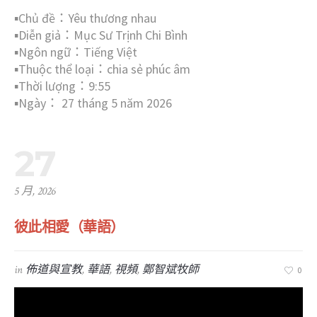
▪︎Chủ đề：Yêu thương nhau
▪︎Diễn giả：Mục Sư Trịnh Chi Bình
▪︎Ngôn ngữ：Tiếng Việt
▪︎Thuộc thể loại：chia sẻ phúc âm
▪︎Thời lượng：9:55
▪︎Ngày： 27 tháng 5 năm 2026
27
5 月, 2026
彼此相愛（華語）
in
佈道與宣教
,
華語
,
視頻
,
鄭智斌牧師
0