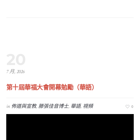
20
7 月, 2026
第十屆華福大會開幕勉勵（華語）
in
佈道與宣教
,
滕張佳音博士
,
華語
,
視頻
0