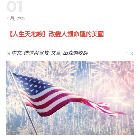
01
7 月, 2026
【人生天地線】改變人類命運的美國
in
中文
,
佈道與宣教
,
文章
,
田森傑牧師
0