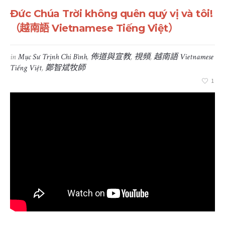
Đức Chúa Trời không quên quý vị và tôi!
（越南語 Vietnamese Tiếng Việt）
in
Mục Sư Trịnh Chi Bình
,
佈道與宣教
,
視頻
,
越南語 Vietnamese
Tiếng Việt
,
鄭智斌牧師
1