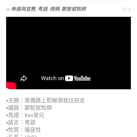
in
佈道與宣教
,
粤語
,
視頻
,
鄭智斌牧師
1
▪︎主題：喪偶路上耶穌領我往前走
▪︎講員：鄭智斌牧師
▪︎見證：Ken弟兄
▪︎語言：粤語
▪︎性質：福音性