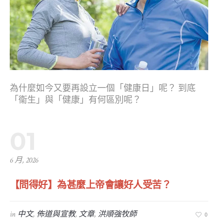
為什麼如今又要再設立一個「健康日」呢？ 到底
「衞生」與「健康」有何區別呢？
01
6 月, 2026
【問得好】為甚麼上帝會讓好人受苦？
in
中文
,
佈道與宣教
,
文章
,
洪順強牧師
0