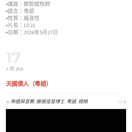
▪︎講員：鄭智斌牧師
▪︎語言：粤語
▪︎性質：福音性
▪︎片長：10:21
▪︎日期：2026年5月27日
17
5 月, 2026
天國僕人（粵語）
in
佈道與宣教
,
滕張佳音博士
,
粤語
,
視頻
0