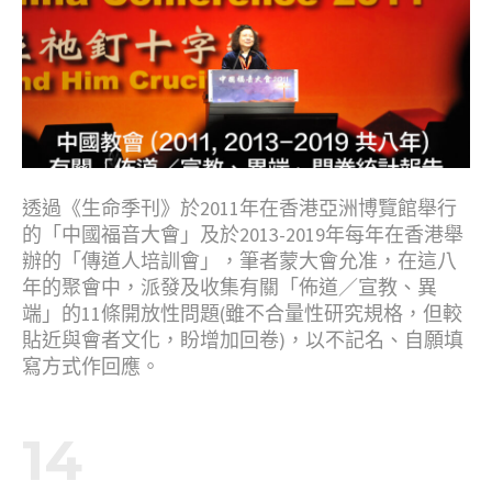
透過《生命季刊》於2011年在香港亞洲博覽館舉行
的「中國福音大會」及於2013-2019年每年在香港舉
辦的「傳道人培訓會」，筆者蒙大會允准，在這八
年的聚會中，派發及收集有關「佈道／宣教、異
端」的11條開放性問題(雖不合量性研究規格，但較
貼近與會者文化，盼增加回卷)，以不記名、自願填
寫方式作回應。
14