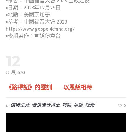
▪︎聚會：中國福音大會 2023 宣教之夜
▪︎日期：2023年12月29日
▪︎地點：美國芝加哥
▪︎参考：中國福音大會 2023
https://www.gospel4china.org/
▪︎後期製作：宣道傳意台
12
11 月, 2023
《路得記》的靈訓——以恩慈相待
in
信徒生活
,
滕張佳音博士
,
粤語
,
華語
,
視頻
0