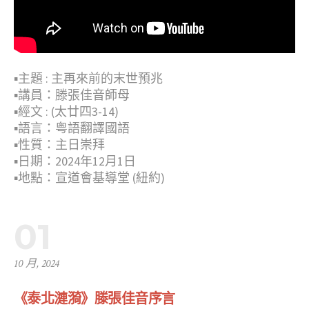
▪︎主題 : 主再來前的末世預兆
▪︎講員：滕張佳音師母
▪︎經文 : (太廿四3-14)
▪︎語言：粤語翻譯國語
▪︎性質：主日崇拜
▪︎日期：2024年12月1日
▪︎地點：宣道會基導堂 (紐約)
01
10 月, 2024
《泰北漣漪》滕張佳音序言