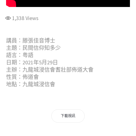
1,338
Views
講員：滕張佳音博士
主題：民間信仰知多少
語言：粤語
日期：2021年5月29日
主辦：九龍城浸信會耆壯部佈道大會
性質：佈道會
地點：九龍城浸信會
下載視訊