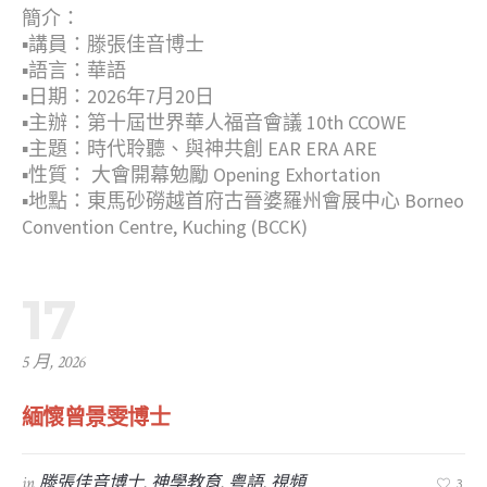
簡介：
▪︎講員：滕張佳音博士
▪︎語言：華語
▪︎日期：2026年7月20日
▪︎主辦：第十屆世界華人福音會議 10th CCOWE
▪︎主題：時代聆聽、與神共創 EAR ERA ARE
▪︎性質： 大會開幕勉勵 Opening Exhortation
▪︎地點：東馬砂磱越首府古晉婆羅州會展中心 Borneo
Convention Centre, Kuching (BCCK)
17
5 月, 2026
緬懷曾景雯博士
in
滕張佳音博士
,
神學教育
,
粤語
,
視頻
3