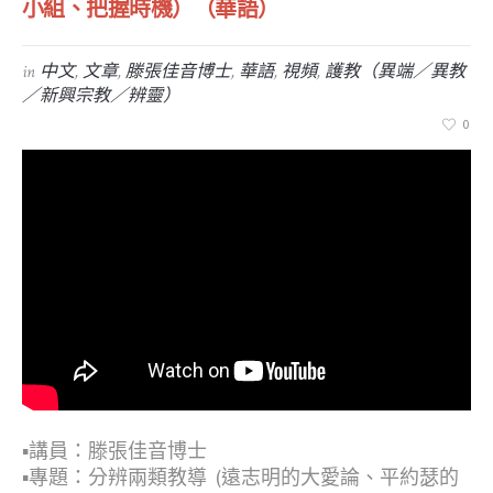
小組、把握時機）（華語）
in
中文
,
文章
,
滕張佳音博士
,
華語
,
視頻
,
護教（異端／異教
／新興宗教／辨靈）
0
▪︎講員：滕張佳音博士
▪︎專題：分辨兩​類教導 ​ (遠志明的大愛論​、平約瑟的