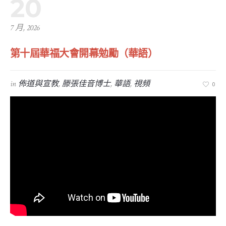
20
7 月, 2026
第十屆華福大會開幕勉勵（華語）
in
佈道與宣教
,
滕張佳音博士
,
華語
,
視頻
0