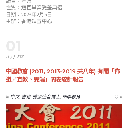
語言：粵語
性質：短宣畢業受差典禮
日期：2023年2月5日
主辦：香港短宣中心
01
11 月, 2022
中國教會 (2011, 2013-2019 共八年) 有關「佈
道／宣教、異端」問卷統計報告
in
中文
,
書籍
,
滕張佳音博士
,
神學教育
0