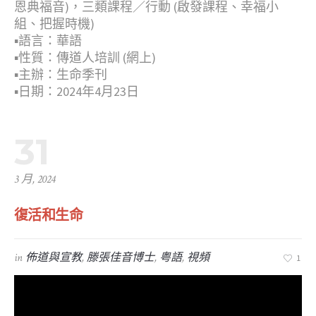
恩典福音)，三​類課程​／行​動​ ​(啟發課程​、幸福小
組、把握時機​)
▪︎語言：華語
▪︎性質：傳道人培訓 (網上)
▪︎主辦：生命季刊
▪︎日期：2024年4月23日
31
3 月, 2024
復活和生命
in
佈道與宣教
,
滕張佳音博士
,
粤語
,
視頻
1