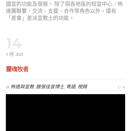
國宣的功能及發展， 除了與各地區的短宣中心／佈
道團聯繫、交流、支援、合作等角色以外，還有
「差會」差派宣教土的功能。
14
5 月, 2023
靈魂牧者
in
佈道與宣教
,
滕張佳音博士
,
粤語
,
視頻
0