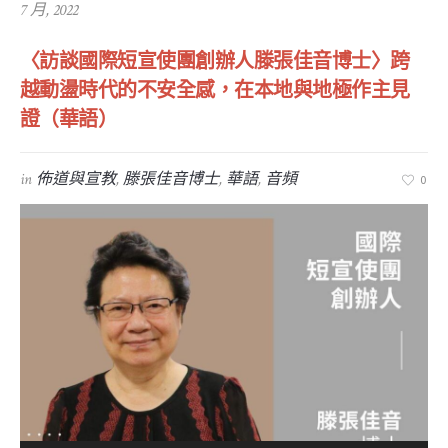
7 月, 2022
〈訪談國際短宣使團創辦人滕張佳音博士〉跨
越動盪時代的不安全感，在本地與地極作主見
證（華語）
in
佈道與宣教
,
滕張佳音博士
,
華語
,
音頻
0