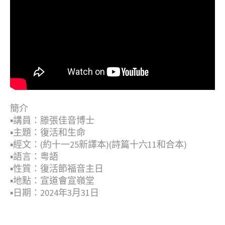
簡介
▪︎講員：滕張佳音博士
▪︎主題：復活和生命
▪︎經文：(約十一25新譯本)(詩篇十六11和合本)
▪︎語言：粤語
▪︎性質：復活節福音主日
▪︎地點：宣道會宣嶺堂
▪︎日期：2024年3月31日