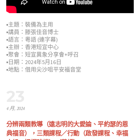
▪︎主題：裝備為主用
▪︎講員：滕張佳音博士
▪︎語言：粵語 (連字幕)
▪︎主辦：香港短宣中心
▪︎聚會：短宣異象分享會+呼召
▪︎日期：2024年5月16日
▪︎地點：借用尖沙咀平安福音堂
23
4 月, 2024
分辨兩​類教導（遠志明的大愛論​、平約瑟的恩
典福音），三​類課程／行​動（啟發課程​、幸福