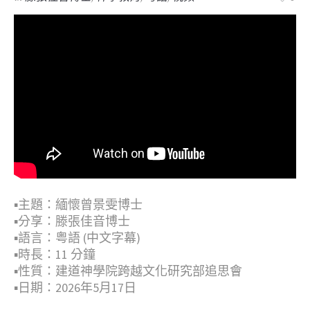
▪︎主題：緬懷曾景雯博士
▪︎分享：滕張佳音博士
▪︎語言：粤語 (中文字幕)
▪︎時長：11 分鐘
▪︎性質：建道神學院跨越文化研究部追思會
▪︎日期：2026年5月17日