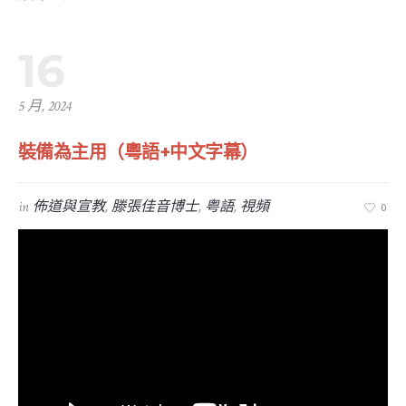
16
5 月, 2024
裝備為主用（粵語+中文字幕）
in
佈道與宣教
,
滕張佳音博士
,
粤語
,
視頻
0