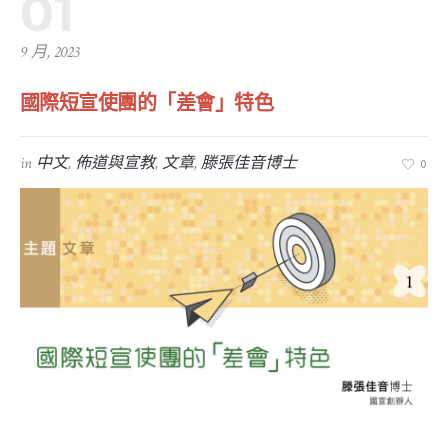
01
9 月, 2023
國際短宣使團的「差會」特色
in
中文
,
佈道與宣教
,
文章
,
滕張佳音博士
0