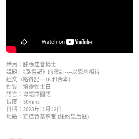
講員：滕張佳音博士
講題 :《路得記》的靈訓----以恩慈相待
經文 : (路得記一16 和合本)
性質：培靈性主日
語言：粤語譯國語
長度：50mins
日期：2023年11月12日
地點：宣道會基導堂 (紐約皇后區)