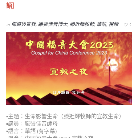
語］
in
佈道與宣教
,
滕張佳音博士
,
滕近輝牧師
,
華語
,
視頻
0
▪︎主題：生命影響生命（滕近輝牧師的宣教生命）
▪︎講員：滕張佳音師母
▪︎語言：華語 (有字幕)