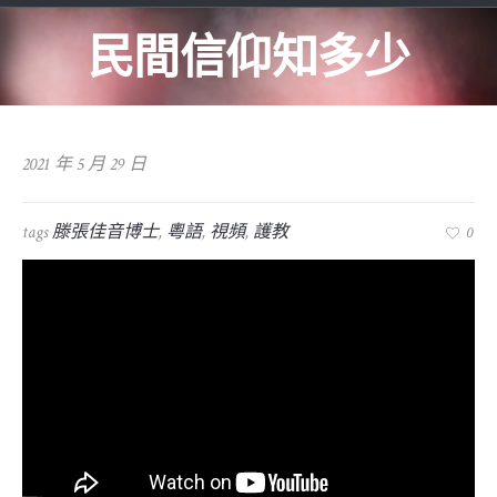
民間信仰知多少
2021 年 5 月 29 日
tags
滕張佳音博士
,
粵語
,
視頻
,
護教
0