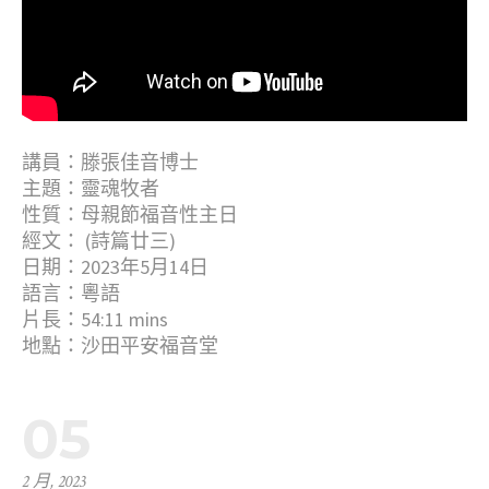
講員：滕張佳音博士
主題：靈魂牧者
性質：母親節福音性主日
經文： (詩篇廿三)
日期：2023年5月14日
語言：粵語
片長：54:11 mins
地點：沙田平安福音堂
05
2 月, 2023