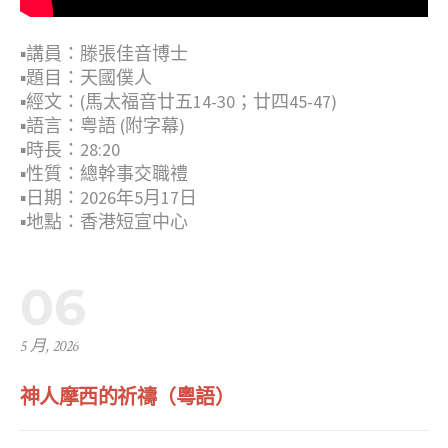
▪︎講員：滕張佳音博士
▪︎題目：天國僕人
▪︎經文：(馬太福音廿五14-30；廿四45-47)
▪︎語言：粤語 (附字幕)
▪︎時長：28:20
▪︎性質：總幹事交職禮
▪︎日期：2026年5月17日
▪︎地點：香港短宣中心
06
5 月, 2026
神人摩西的祈禱（粵語）