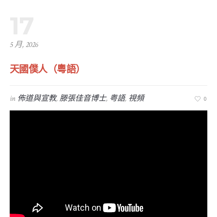
17
5 月, 2026
天國僕人（粵語）
in
佈道與宣教
,
滕張佳音博士
,
粤語
,
視頻
0