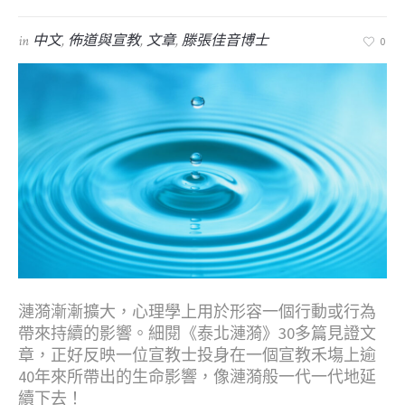
in
中文
,
佈道與宣教
,
文章
,
滕張佳音博士
0
漣漪漸漸擴大，心理學上用於形容一個行動或行為
帶來持續的影響。細閱《泰北漣漪》30多篇見證文
章，正好反映一位宣教士投身在一個宣教禾塲上逾
40年來所帶出的生命影響，像漣漪般一代一代地延
續下去！