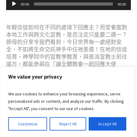
音
00:00
00:00
訊
播
放
年輕信徒如何在不同的處境下回應主？而堂會面對
器
本地工作與跨文化宣教，是否注定只能要二選一？
師母的分享令我們看到，今日世界無一處絕對安
全，不如將生命交託神手中任祂差遣！在地的信徒
培育、神學院中的宣教學教育，與差派宣教士前往
遠方，都能參與在「讓全體教會一起回應大使
命」。讓我們一齊向標竿直跑！
We value your privacy
01
We use cookies to enhance your browsing experience, serve
personalized ads or content, and analyze our traffic. By clicking
"Accept All", you consent to our use of cookies.
1 月, 2022
Customize
Reject All
Accept All
在恩典中邁步向前