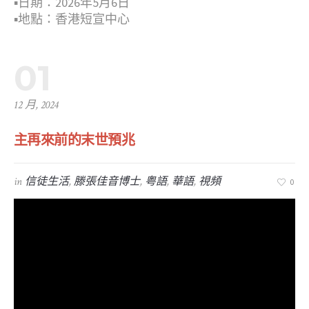
▪︎日期：2026年5月6日
▪︎地點：香港短宣中心
01
12 月, 2024
主再來前的末世預兆
in
信徒生活
,
滕張佳音博士
,
粤語
,
華語
,
視頻
0