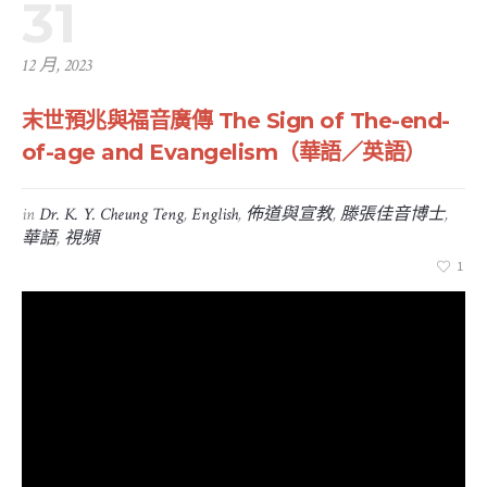
31
12 月, 2023
末世預兆與福音廣傳 The Sign of The-end-
of-age and Evangelism（華語／英語）
in
Dr. K. Y. Cheung Teng
,
English
,
佈道與宣教
,
滕張佳音博士
,
華語
,
視頻
1