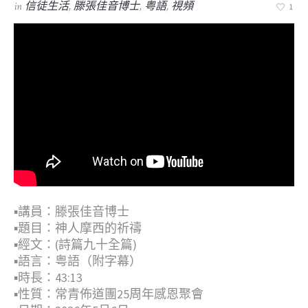
in
信徒生活
,
滕張佳音博士
,
粤語
,
視頻
1
▪︎講員：滕張佳音博士
▪︎題目：神人摩西的祈禱
▪︎經文：(詩篇九十全篇)
▪︎語言：粤語（附字幕）
▪︎時長：43:13
▪︎性質：常青佈道團25周年感恩聚會