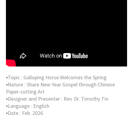
▪︎Topic : Galloping Horse Welcomes the Spring
▪︎Nature : Share New Year Gospel through Chinese
Paper-cutting Art
▪︎Designer and Presenter : Rev. Dr. Timothy Tin
▪︎Language : English
▪︎Date : Feb. 2026