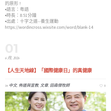
的原形 !
▪︎語言：粤語
▪︎時長：8:51分鐘
▪︎出處：十字之道--養生運動
https://wordincross.wixsite.com/word/blank-14
01
6 月, 2026
【人生天地線】「國際健康日」的真健康
in
中文
,
佈道與宣教
,
文章
,
田森傑牧師
0