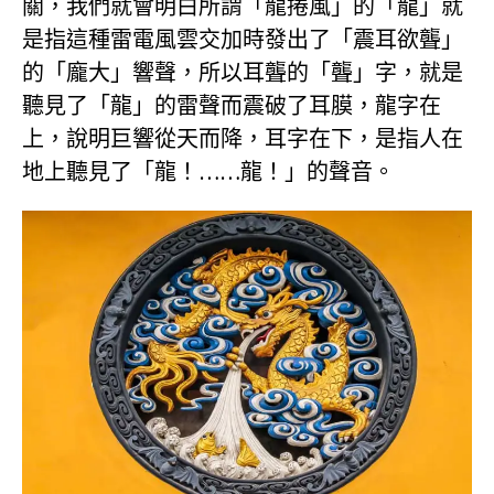
關，我們就會明白所謂「龍捲風」的「龍」就
是指這種雷電風雲交加時發出了「震耳欲聾」
的「龐大」響聲，所以耳聾的「聾」字，就是
聽見了「龍」的雷聲而震破了耳膜，龍字在
上，說明巨響從天而降，耳字在下，是指人在
地上聽見了「龍！……龍！」的聲音。