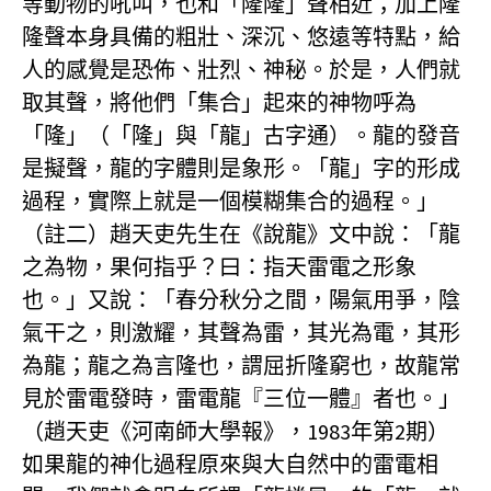
等動物的吼叫，也和「隆隆」聲相近；加上隆
隆聲本身具備的粗壯、深沉、悠遠等特點，給
人的感覺是恐佈、壯烈、神秘。於是，人們就
取其聲，將他們「集合」起來的神物呼為
「隆」（「隆」與「龍」古字通）。龍的發音
是擬聲，龍的字體則是象形。「龍」字的形成
過程，實際上就是一個模糊集合的過程。」
（註二）趙天吏先生在《說龍》文中說：「龍
之為物，果何指乎？曰：指天雷電之形象
也。」又說：「春分秋分之間，陽氣用爭，陰
氣干之，則激耀，其聲為雷，其光為電，其形
為龍；龍之為言隆也，謂屈折隆窮也，故龍常
見於雷電發時，雷電龍『三位一體』者也。」
（趙天吏《河南師大學報》，1983年第2期）
如果龍的神化過程原來與大自然中的雷電相