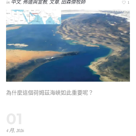
in
中文
,
佈道與宣教
,
文章
,
田森傑牧師
1
為什麼這個荷姆茲海峽如此重要呢？
01
4 月, 2026