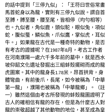
的話中提到「三停九似」：「王符曰世俗常畫
馬首蛇身以為龍，實則有三停九似說。謂自首
至膊，膊至腰，腰至尾，皆相停（均勻相等）
也。九似者，角似鹿，頭似駝，眼似兔，項似
蛇，腹似蜃，鱗似魚，爪似鷹，掌似虎，耳似
牛。」如果龍在古代是一種奇特的動物，是否
有考古的證據呢？在1987年8月，考古工作者
在河南濮陽一處六千多年前的墓中，就是西水
坡仰韶文化遺址發掘出三組蚌殼擺砌而成的龍
虎圖案。其中的龍身長1.78米，昂首拱背，身
體彎曲，有前後爪，長尾，如今被稱為「中華
第一龍」，濮陽也被稱為「中華龍鄉」。（註
一）雖然這個由考古所發現的蚌殼龍圖證明了
古人的確相信有龍的存在，但是為什麼古人對
龍的崇敬超越了其他動物的地位，甚至成為皇