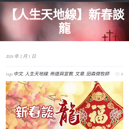
【人生天地線】新春談
龍
2024 年 2 月 1 日
tags
中文
,
人生天地線
,
佈道與宣教
,
文章
,
田森傑牧師
0