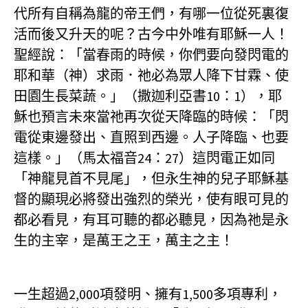
代所有自稱為龍的帝王們，有哪一位從死裏復
活而後又升天的呢？古今中外唯有耶穌一人！
聖經說：「當春雨的時候，你們要向發閃電的
耶和華（神）求雨．祂必為眾人降下甘霖、使
田園生長菜蔬。」（撒迦利亞書10：1），耶
穌也預言未來當祂再次從天降臨的時候：「閃
電從東邊發出、直照到西邊。人子降臨、也要
這樣。」（馬太福音24：27）這閃電正如同
「神龍見首不見尾」，但永生神的兒子耶穌基
督的顯現必將發出強烈的榮光，使有眼可見的
都必看見，有耳可聽的都必聽見，因為祂是永
生的主宰，是萬王之王，萬主之主！
一生超過2,000項發明、擁有1,500多項專利，