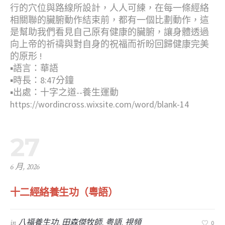
行的穴位與路線所設計，人人可練，在每一條經絡
相關聯的臟腑動作結束前，都有一個比劃動作，這
是幫助我們看見自己原有健康的臟腑，讓身體透過
向上帝的祈禱與對自身的祝福而祈盼回歸健康完美
的原形 !
▪︎語言：華語
▪︎時長：8:47分鐘
▪︎出處：十字之道--養生運動
https://wordincross.wixsite.com/word/blank-14
27
6 月, 2026
十二經絡養生功（粵語）
in
八福養生功
,
田森傑牧師
,
粤語
,
視頻
0