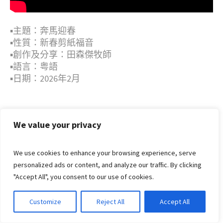
▪︎主題：奔馬迎春
▪︎性質：新春剪紙福音
▪︎創作及分享：田森傑牧師
▪︎語言：粤語
▪︎日期：2026年2月
14
We value your privacy
2 月, 2026
We use cookies to enhance your browsing experience, serve
新春剪紙福音——奔馬迎春（華語）
personalized ads or content, and analyze our traffic. By clicking
"Accept All", you consent to our use of cookies.
in
圖像、剪紙等 image, graphics, etc.
,
田森傑牧師
,
福音與華人
Customize
Reject All
Accept All
文化
,
華語
,
視頻
0