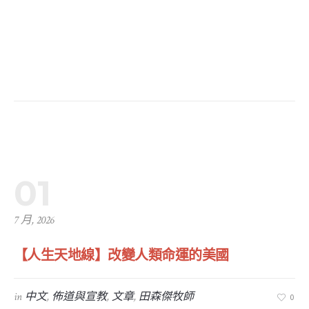
01
7 月, 2026
【人生天地線】改變人類命運的美國
in
中文
,
佈道與宣教
,
文章
,
田森傑牧師
0