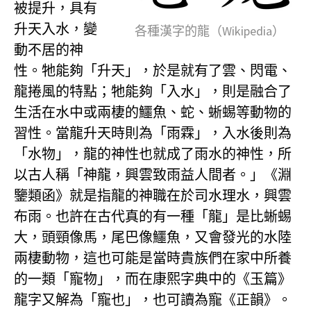
被提升，具有
升天入水，變
各種漢字的龍（Wikipedia）
動不居的神
性。牠能夠「升天」，於是就有了雲、閃電、
龍捲風的特點；牠能夠「入水」，則是融合了
生活在水中或兩棲的鱷魚、蛇、蜥蜴等動物的
習性。當龍升天時則為「雨霖」，入水後則為
「水物」，龍的神性也就成了雨水的神性，所
以古人稱「神龍，興雲致雨益人間者。」《淵
鑒類函》就是指龍的神職在於司水理水，興雲
布雨。也許在古代真的有一種「龍」是比蜥蜴
大，頭頸像馬，尾巴像鱷魚，又會發光的水陸
兩棲動物，這也可能是當時貴族們在家中所養
的一類「寵物」，而在康熙字典中的《玉篇》
龍字又解為「寵也」，也可讀為寵《正韻》。