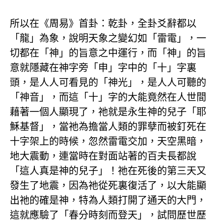
所以在《周易》首卦：乾卦，全卦爻辭都以
「龍」為象，說明天象之變幻如「雷電」，一
切都在「神」的旨意之中運行，而「神」的旨
意就隱藏在神字旁「申」字中的「十」字裏
頭，是人人可看見的「神光」，是人人可聽的
「神音」，而這「十」字的大能竟然在人世間
藉著一個人顯現了，祂就是永生神的兒子「耶
穌基督」，當祂為擔當人類的罪孽而被釘死在
十字架上的時候，忽然雷電交加，天空黑暗，
地大震動，連當時在對面站著的百夫長都說
「這人真是神的兒子」！祂在死後的第三天又
發生了地震，因為祂從死裏復活了，以大能顯
出祂的確是神，特為人類打開了通天的大門，
這就應驗了「春分時刻而登天」，試問歷世歷