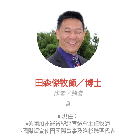
田森傑牧師／博士
作者／講者
■ 現任：
▪︎美國加州羅省聖經宣道會主任牧師
▪︎國際短宣使團國際董事及洛杉磯區代表