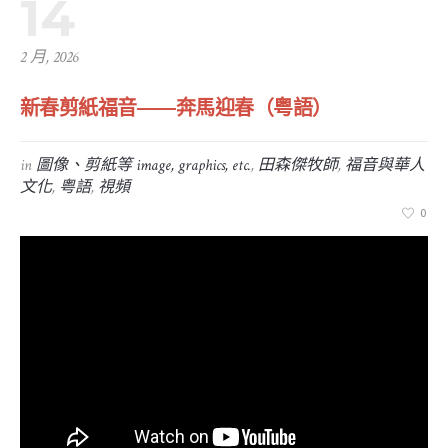
14
2 月, 2026
新春剪紙福音——奔馬迎春（粤語）
in
圖像、剪紙等 image, graphics, etc.
,
田森傑牧師
,
福音與華人
文化
,
粤語
,
視頻
0