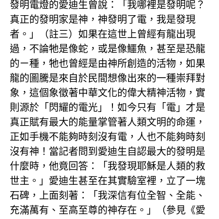
發明電燈的愛迪生曾說：「我哪裡是發明呢？
真正的發明家是神，神發明了電，我是發現
者。」（註三）如果在這世上曾經有龍出現
過，不論牠是像蛇，或是像鱷魚，甚至是恐龍
的ㄧ種，牠也曾經是由神所創造的活物，如果
龍的圖騰是來自於民間想像出來的一種崇拜對
象，這個象徵著中華文化的偉大精神活物，實
則源於「閃耀的電光」！如今只有「電」才是
真正賦有最大的能量掌管著人類文明的命運，
正如手機不能夠時刻沒有電，人也不能夠時刻
沒有神！當記者問到愛迪生自認最大的發明是
什麼時，他竟回答：「我發現耶穌是人類的救
世主。」愛迪生甚至在其實驗室裡，立了一塊
石碑，上面刻著：「我深信有位全智、全能、
充滿萬有、至高至尊的神存在。」（參見《愛