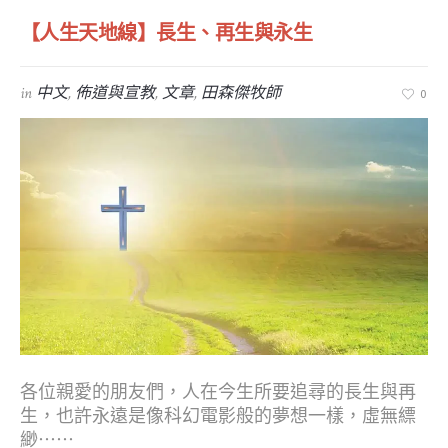
【人生天地線】長生、再生與永生
in
中文
,
佈道與宣教
,
文章
,
田森傑牧師
0
各位親愛的朋友們，人在今生所要追尋的長生與再
生，也許永遠是像科幻電影般的夢想一樣，虛無縹
緲⋯⋯