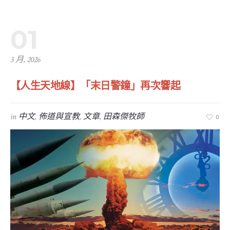
01
3 月, 2026
【人生天地線】「末日警鐘」再次響起
in
中文
,
佈道與宣教
,
文章
,
田森傑牧師
0