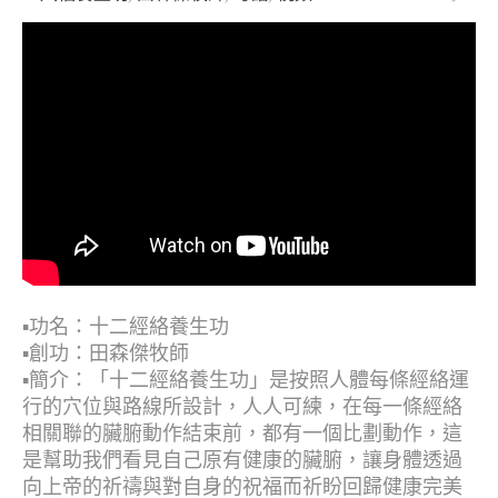
▪︎功名：十二經絡養生功
▪︎創功：田森傑牧師
▪︎簡介：「十二經絡養生功」是按照人體每條經絡運
行的穴位與路線所設計，人人可練，在每一條經絡
相關聯的臟腑動作結束前，都有一個比劃動作，這
是幫助我們看見自己原有健康的臟腑，讓身體透過
向上帝的祈禱與對自身的祝福而祈盼回歸健康完美