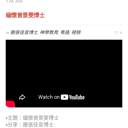
5 月, 2026
緬懷曾景雯博士
in
滕張佳音博士
,
神學教育
,
粤語
,
視頻
3
▪︎主題：緬懷曾景雯博士
▪︎分享：滕張佳音博士