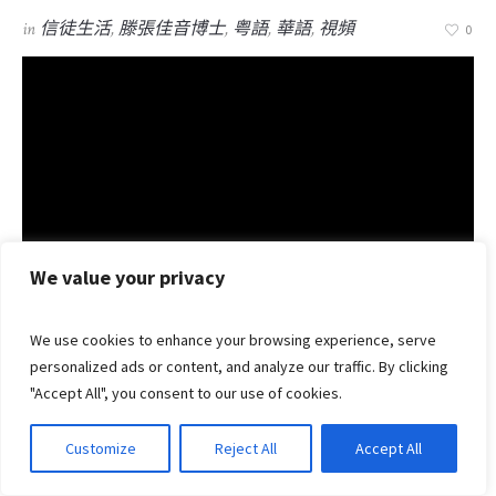
in
信徒生活
,
滕張佳音博士
,
粤語
,
華語
,
視頻
0
We value your privacy
We use cookies to enhance your browsing experience, serve
講員：滕張佳音博士
personalized ads or content, and analyze our traffic. By clicking
講題 :《路得記》的靈訓----以恩慈相待
"Accept All", you consent to our use of cookies.
經文 : (路得記一16 和合本)
性質：培靈性主日
Customize
Reject All
Accept All
語言：粤語譯國語
長度：50mins