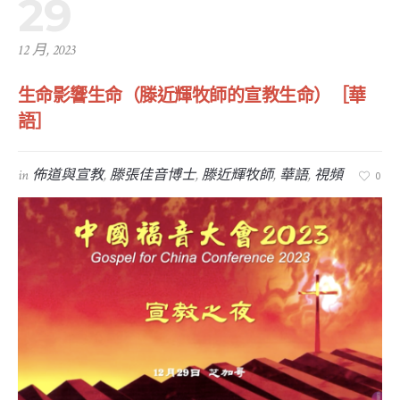
29
12 月, 2023
生命影響生命（滕近輝牧師的宣教生命）［華
語］
in
佈道與宣教
,
滕張佳音博士
,
滕近輝牧師
,
華語
,
視頻
0