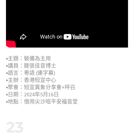
▪︎主題：裝備為主用
▪︎講員：滕張佳音博士
▪︎語言：粵語 (連字幕)
▪︎主辦：香港短宣中心
▪︎聚會：短宣異象分享會+呼召
▪︎日期：2024年5月16日
▪︎地點：借用尖沙咀平安福音堂
23