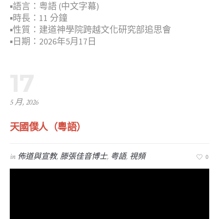
▪︎語言：粤語 (中文字幕)
▪︎時長：11 分鐘
▪︎性質：建道神學院跨越文化研究部追思會
▪︎日期：2026年5月17日
17
5 月, 2026
天國僕人（粵語）
in
佈道與宣教
,
滕張佳音博士
,
粤語
,
視頻
0