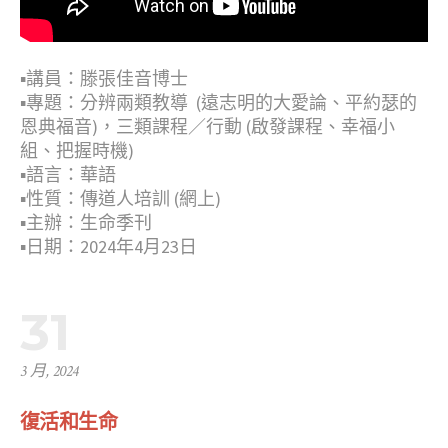
▪︎講員：滕張佳音博士
▪︎專題：分辨兩​類教導 ​ (遠志明的大愛論​、平約瑟的
恩典福音)，三​類課程​／行​動​ ​(啟發課程​、幸福小
組、把握時機​)
▪︎語言：華語
▪︎性質：傳道人培訓 (網上)
▪︎主辦：生命季刊
▪︎日期：2024年4月23日
31
3 月, 2024
復活和生命