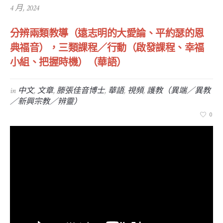
4 月, 2024
分辨兩​類教導（遠志明的大愛論​、平約瑟的恩
典福音），三​類課程／行​動（啟發課程​、幸福
小組、把握時機）（華語）
in
中文
,
文章
,
滕張佳音博士
,
華語
,
視頻
,
護教（異端／異教
／新興宗教／辨靈）
0