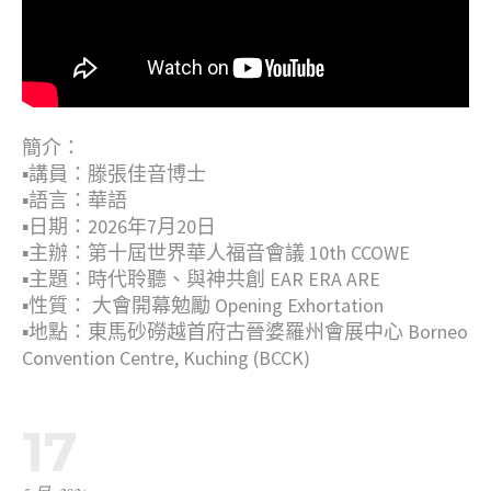
簡介：
▪︎講員：滕張佳音博士
▪︎語言：華語
▪︎日期：2026年7月20日
▪︎主辦：第十屆世界華人福音會議 10th CCOWE
▪︎主題：時代聆聽、與神共創 EAR ERA ARE
▪︎性質： 大會開幕勉勵 Opening Exhortation
▪︎地點：東馬砂磱越首府古晉婆羅州會展中心 Borneo
Convention Centre, Kuching (BCCK)
17