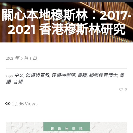
關心本地穆斯林：2017-
2021 香港穆斯林研究
2021 年 5 月 1 日
tags
中文
,
佈道與宣教
,
建道神學院
,
書籍
,
滕張佳音博士
,
粵
語
,
音頻
0
1,196
Views