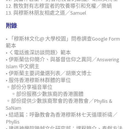
12. 教牧對有志穆宣者的牧養導引和充權／樂蝸
13. 與穆斯林朋友相處之道／Samuel
附錄
•
「穆斯林文化@ 大學校園」問卷調查Google Form
範本
•
ㄑ電話進深訪談問題〉範本
•
伊斯蘭信仰簡介、與基督信仰之異同／Answering
Islam
中文網主
•
伊斯蘭主要詞彙選列表／胡樂文博士
•
服侍香港穆斯林群體的單位
。部份分享福音單位
。部份服務少數族裔的香港團體
。部份提供少數族裔聚會的香港教會／Phyllis &
SaNam
•
結語篇：呼籲教會為香港穆斯林七天循環祈禱／
Phyllis
•
建道神學院跨越文化研究部：課程簡介、奉獻方法