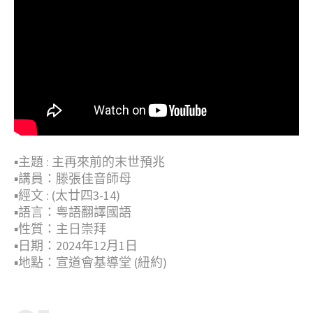
▪︎主題 : 主再來前的末世預兆
▪︎講員：滕張佳音師母
▪︎經文 : (太廿四3-14)
▪︎語言：粤語翻譯國語
▪︎性質：主日崇拜
▪︎日期：2024年12月1日
▪︎地點：宣道會基導堂 (紐約)