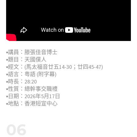
▪︎講員：滕張佳音博士
▪︎題目：天國僕人
▪︎經文：(馬太福音廿五14-30；廿四45-47)
▪︎語言：粤語 (附字幕)
▪︎時長：28:20
▪︎性質：總幹事交職禮
▪︎日期：2026年5月17日
▪︎地點：香港短宣中心
06