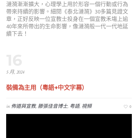
漣漪漸漸擴大，心理學上用於形容一個行動或行為
帶來持續的影響。細閱《泰北漣漪》30多篇見證文
章，正好反映一位宣教士投身在一個宣教禾塲上逾
40年來所帶出的生命影響，像漣漪般一代一代地延
續下去！
16
5 月, 2024
裝備為主用（粵語+中文字幕）
in
佈道與宣教
,
滕張佳音博士
,
粤語
,
視頻
0