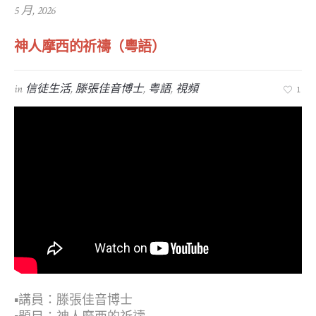
5 月, 2026
神人摩西的祈禱（粵語）
in
信徒生活
,
滕張佳音博士
,
粤語
,
視頻
1
▪︎講員：滕張佳音博士