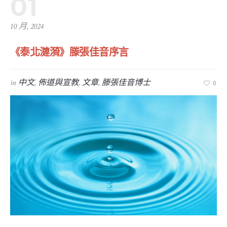
01
10 月, 2024
《泰北漣漪》滕張佳音序言
in
中文
,
佈道與宣教
,
文章
,
滕張佳音博士
0