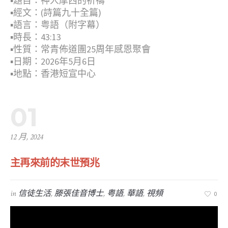
▪︎題目：神人摩西的祈禱
▪︎經文：(詩篇九十全篇)
▪︎語言：粤語（附字幕）
▪︎時長：43:13
▪︎性質：常青佈道團25周年感恩聚會
▪︎日期：2026年5月6日
▪︎地點：香港短宣中心
01
12 月, 2024
主再來前的末世預兆
in
信徒生活
,
滕張佳音博士
,
粤語
,
華語
,
視頻
0