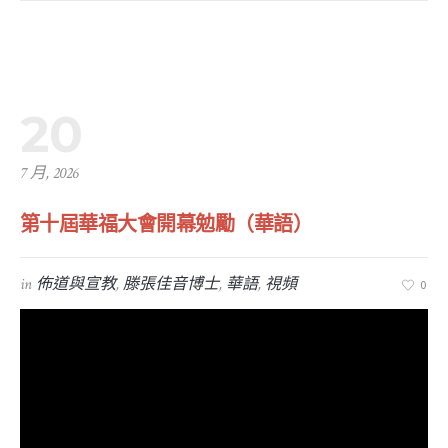
20
7 月, 2026
第十屆華福大會開幕勉勵（華語）
in
佈道與宣教
,
滕張佳音博士
,
華語
,
視頻
0