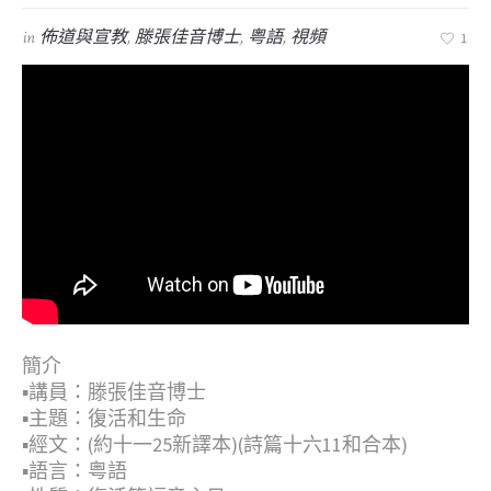
in
佈道與宣教
,
滕張佳音博士
,
粤語
,
視頻
1
簡介
▪︎講員：滕張佳音博士
▪︎主題：復活和生命
▪︎經文：(約十一25新譯本)(詩篇十六11和合本)
▪︎語言：粤語