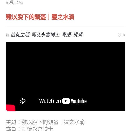
6 月, 2023
難以脫下的頭盔｜靈之水滴
in
信徒生活
,
司徒永富博士
,
粤語
,
視頻
0
主題：難以脫下的頭盔｜靈之水滴
講員：司徒永富博士