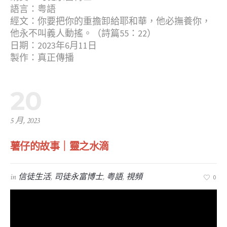
語言：粤語
經文：你要把你的重擔卸給耶和華，他必撫養你，
他永不叫義人動搖。（詩篇55：22）
日期：2023年6月11日
製作：真正傳播
20
5 月, 2023
薯仔的故事｜靈之水滴
in
信徒生活
,
司徒永富博士
,
粤語
,
視頻
0