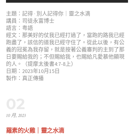
主題：記得 · 別人記得你｜靈之水滴
講員：司徒永富博士
語言：粤語
經文：那美好的仗我已經打過了，當跑的路我已經
跑盡了，該信的道我已經守住了。從此以後，有公
義的冠冕為我存留，就是按著公義審判的主到了那
日要賜給我的；不但賜給我，也賜給凡愛慕他顯現
的人。（提摩太後書4:7-8上）
日期：2023年10月15日
製作：真正傳播
02
10 月, 2023
羅素的火雞｜靈之水滴