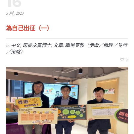
16
5 月, 2023
為自己出征（一）
in
中文
,
司徒永富博士
,
文章
,
職場宣教（使命／倫理／見證
／策略）
0