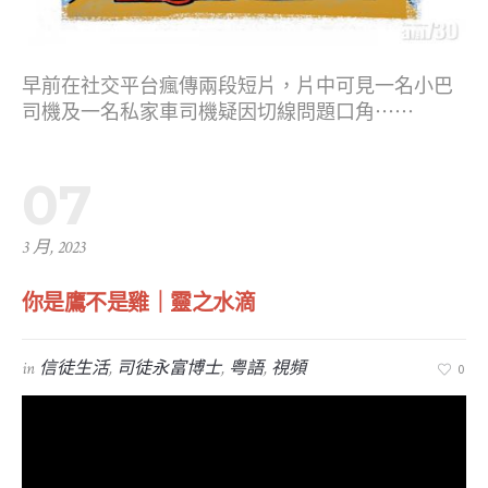
早前在社交平台瘋傳兩段短片，片中可見一名小巴
司機及一名私家車司機疑因切線問題口角⋯⋯
07
3 月, 2023
你是鷹不是雞｜靈之水滴
in
信徒生活
,
司徒永富博士
,
粤語
,
視頻
0