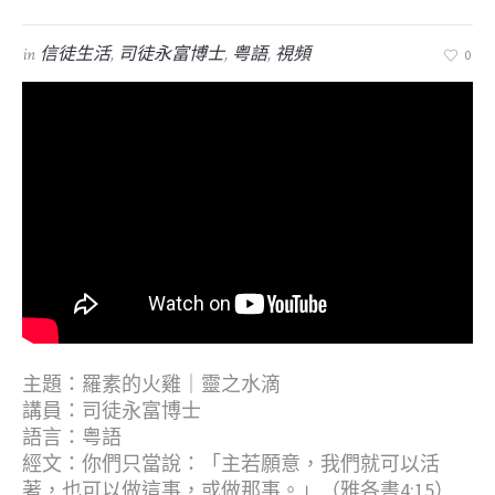
in
信徒生活
,
司徒永富博士
,
粤語
,
視頻
0
主題：羅素的火雞｜靈之水滴
講員：司徒永富博士
語言：粤語
經文：你們只當說：「主若願意，我們就可以活
著，也可以做這事，或做那事。」（雅各書4:15）