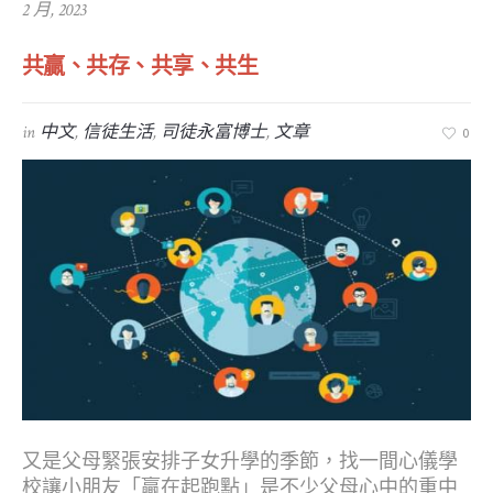
2 月, 2023
共贏、共存、共享、共生
in
中文
,
信徒生活
,
司徒永富博士
,
文章
0
又是父母緊張安排子女升學的季節，找一間心儀學
校讓小朋友「贏在起跑點」是不少父母心中的重中