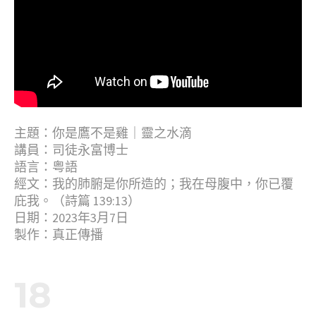
主題：你是鷹不是雞｜靈之水滴
講員：司徒永富博士
語言：粤語
經文：我的肺腑是你所造的；我在母腹中，你已覆
庇我。（詩篇 139:13）
日期：2023年3月7日
製作：真正傳播
18