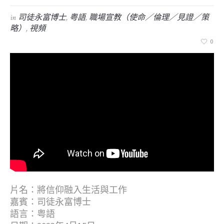
in
司徒永富博士
,
粤語
,
職場宣教（使命／倫理／見證／策
略）
,
視頻
0
片名：將信仰融入生活與工作
嘉賓：司徒永富博士
語言：粤語