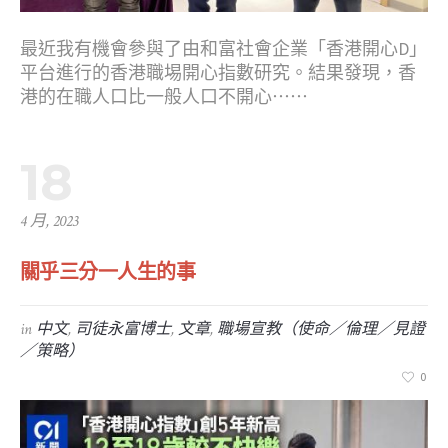
最近我有機會參與了由和富社會企業「香港開心D」
平台進行的香港職埸開心指數研究。結果發現，香
港的在職人口比一般人口不開心⋯⋯
18
4 月, 2023
關乎三分一人生的事
in
中文
,
司徒永富博士
,
文章
,
職場宣教（使命／倫理／見證
／策略）
0