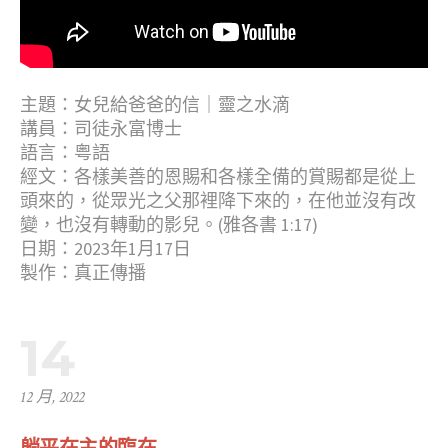
主題：女兒給爸爸的信｜靈之水滴
講員：司徒永富博士
語言：粤語
經文：各樣美善的恩賜和各樣全備的賞賜都是從上
頭來的，從眾光之父那裡降下來的，在他並沒有改
變，也沒有轉動的影兒。(雅各書 1:17)
日期：2023年1月17日
製作：真正傳播
14
12 月, 2022