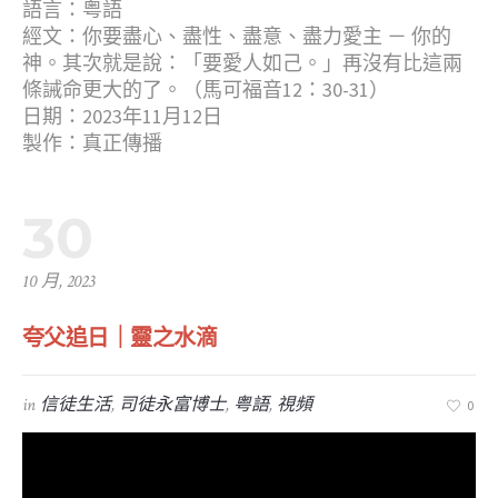
語言：粤語
經文：你要盡心、盡性、盡意、盡力愛主 － 你的
神。其次就是說：「要愛人如己。」再沒有比這兩
條誡命更大的了。（馬可福音12：30-31）
日期：2023年11月12日
製作：真正傳播
30
10 月, 2023
夸父追日｜靈之水滴
in
信徒生活
,
司徒永富博士
,
粤語
,
視頻
0