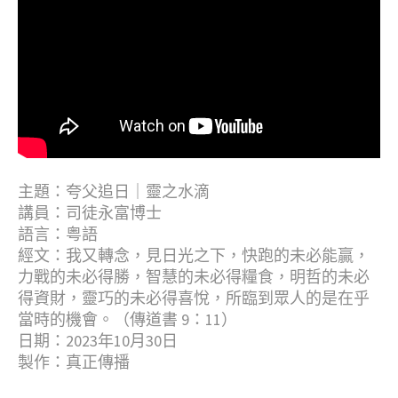
主題：夸父追日｜靈之水滴
講員：司徒永富博士
語言：粤語
經文：我又轉念，見日光之下，快跑的未必能贏，
力戰的未必得勝，智慧的未必得糧食，明哲的未必
得資財，靈巧的未必得喜悅，所臨到眾人的是在乎
當時的機會。（傳道書 9：11）
日期：2023年10月30日
製作：真正傳播