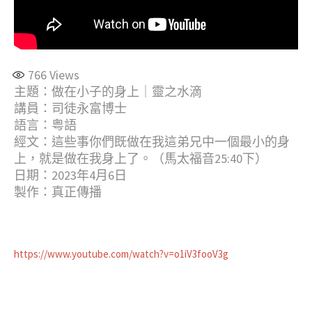
766
Views
主題：做在小子的身上｜靈之水滴
講員：司徒永富博士
語言：粤語
經文：
這些事你們既做在我這弟兄中一個最小的身
上，就是做在我身上了。（馬太福音25:40下）
日期：2023年4月6日
製作：真正傳播
https://www.youtube.com/watch?v=o1iV3fooV3g