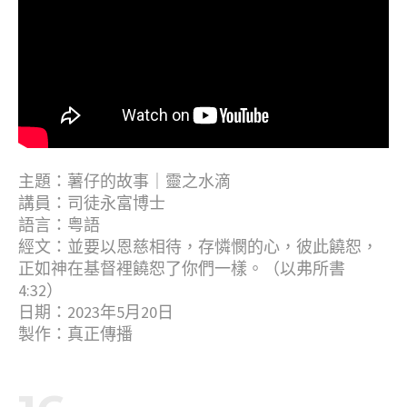
主題：薯仔的故事｜靈之水滴
講員：司徒永富博士
語言：粤語
經文：並要以恩慈相待，存憐憫的心，彼此饒恕，
正如神在基督裡饒恕了你們一樣。（以弗所書
4:32）
日期：2023年5月20日
製作：真正傳播