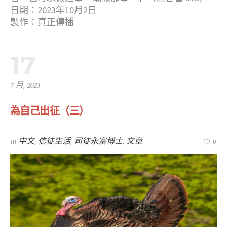
日期：2023年10月2日
製作：真正傳播
17
7 月, 2023
為自己出征（三）
in
中文
,
信徒生活
,
司徒永富博士
,
文章
0