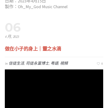
日期：2023年4月15日
製作：Oh_My_God Music Channel
06
4 月, 2023
做在小子的身上｜靈之水滴
in
信徒生活
,
司徒永富博士
,
粤語
,
視頻
0