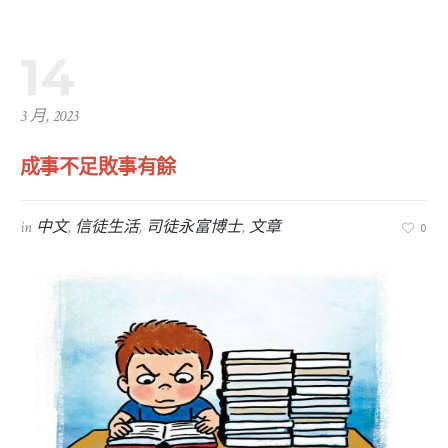
14
3 月, 2023
成事不足敗事有餘
in
中文
,
信徒生活
,
司徒永富博士
,
文章
0