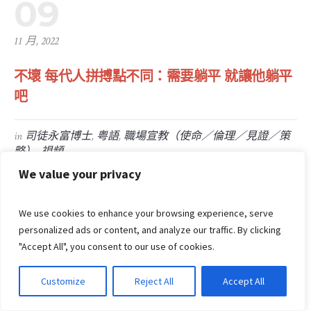
09
11 月, 2022
不壞 每代人拼搏點不同：需要躺平 就讓他躺平
吧
in
司徒永富博士
,
粤語
,
職場宣教（使命／倫理／見證／策
略）
,
視頻
0
We value your privacy
We use cookies to enhance your browsing experience, serve
personalized ads or content, and analyze our traffic. By clicking
"Accept All", you consent to our use of cookies.
Customize
Reject All
Accept All