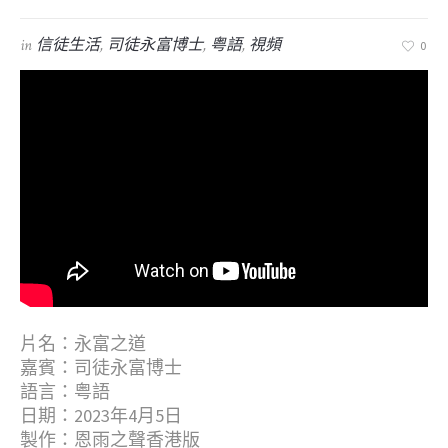
in
信徒生活
,
司徒永富博士
,
粤語
,
視頻
0
片名：永富之道
嘉賓：司徒永富博士
語言：粤語
日期：2023年4月5日
製作：恩雨之聲香港版