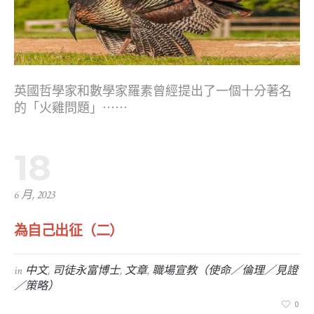
英國哲學家和數學家羅素曾經提出了一個十分著名
的「火雞問題」⋯⋯
18
6 月, 2023
為自己出征（二）
in
中文
,
司徒永富博士
,
文章
,
職場宣教（使命／倫理／見證
／策略）
0