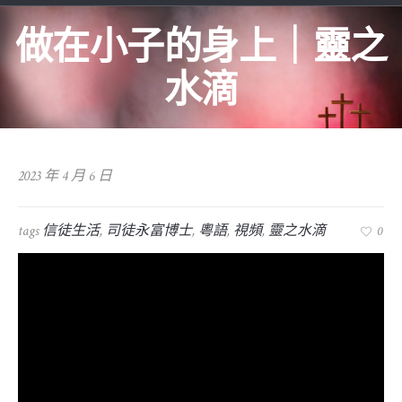
做在小子的身上｜靈之
水滴
2023 年 4 月 6 日
tags
信徒生活
,
司徒永富博士
,
粵語
,
視頻
,
靈之水滴
0