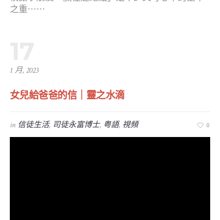
之重⋯⋯
17
1 月, 2023
女兒給爸爸的信｜靈之水滴
in
信徒生活
,
司徒永富博士
,
粤語
,
視頻
0