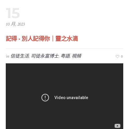
15
10 月, 2023
記得 · 別人記得你｜靈之水滴
in
信徒生活
,
司徒永富博士
,
粤語
,
視頻
0