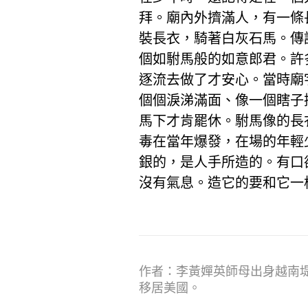
拜。廟內外擠滿人，有一條
裝長衣，騎著白灰石馬。傳
個如駙馬般的如意郎君。許
逐流去做了才安心。當時廟
個個淚涕滿面、像一個瞎子
馬下才肯罷休。駙馬像的長
毒在當年爆發，在場的年輕
銀的，是人手所造的。有口
沒有氣息。造它的要和它一樣，
作者：李黃嬋英師母出身越南
移居美國。