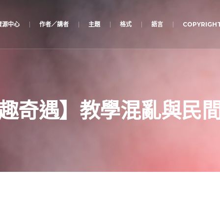
資源中心
作者／講者
主題
格式
語言
COPYRIGHT
趣奇遇】教學混亂與民