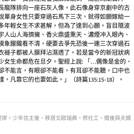
長龍隊排向一座石灰人像。此石像身穿京劇中的古
說單身女性只要穿過石馬下三次，就得如願嫁給一
多年輕女生不求甚解，但為了達到心願，盲目隨波
宇人山人海擠擁、香火鼎盛熏天、濃煙冲入眼內、
摸象朦朧看不清，硬要去爭先恐後一連三次穿過石
衣襚子都被人膜拜沾濕透了。若是當今的新冠狀病
少女生命都危在旦夕。聖經上說: 「…偶像是金的、
卻不能言，有眼卻不能看，有耳卻不能聽，口中也
凡靠它的也要如此。」（詩篇135:15-18）。
堤岸。少年信主後，移居北歐瑞典，修社工。婚後與夫婿