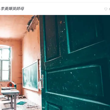
,
李黃嬋英師母
1