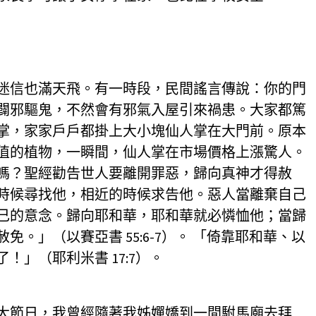
迷信也滿天飛。有一時段，民間謠言傳說：你的門
闢邪驅鬼，不然會有邪氣入屋引來禍患。大家都篤
掌，家家戶戶都掛上大小塊仙人掌在大門前。原本
值的植物，一瞬間，仙人掌在市場價格上漲驚人。
嗎？聖經勸告世人要離開罪惡，歸向真神才得赦
時候尋找他，相近的時候求告他。惡人當離棄自己
己的意念。歸向耶和華，耶和華就必憐恤他；當歸
。」（以賽亞書 55:6-7）。 「倚靠耶和華、以
！」（耶利米書 17:7）。
大節日，我曾經隨著我姊嬋嬌到一間駙馬廟去拜