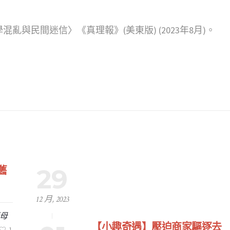
亂與民間迷信〉《真理報》(美東版) (2023年8月)。
29
舊
12 月, 2023
母
【小趣奇遇】壓迫商家驅逐去
1