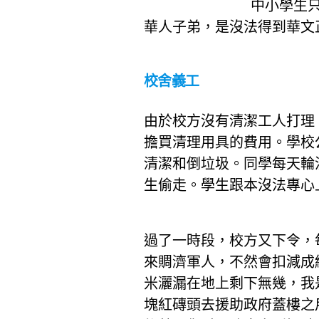
中小學生只
華人子弟，是沒法得到華文
校
舍義工
由於校方沒有清潔工人打理
擔買清理用具的費用。學校
清潔和倒垃圾。同學每天輪
生偷走。學生跟本沒法專心
過了一時段，校方又下令，
來賙濟軍人，不然會扣減成
米灑漏在地上剩下無幾，我
塊紅磚頭去援助政府蓋樓之