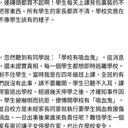
，連磚頭都買不起啊！學生每天上課背包裏裝的不
把等東西。所有學生的家長都弄不清，學校究竟在
不像學生該有的樣子。
，忽然聽到有同學說：「學校有吸血鬼」。這消息
，還未證實真相，每一個學生都想即時逃離學校。
制不住學生。當時我是在四年級班上課，全班約有
們說沒有此事，請不要離開。學生已聽不入耳，課
爬窗逃出學校。經過幾天停學之後，才確知事件因
，學生被嚇倒而抗拒，便傳開學校有「吸血鬼」。
並且校方是未經家長同意就執行要學生捐血救援傷
捐血，一旦出事後果誰來負責任呢？難怪學生一個
家長寧可讓子女停學在家，也比在學校安全。