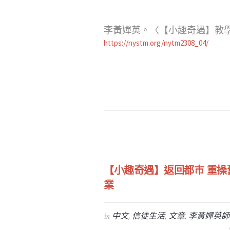
李黃嬋英。〈【小趣奇遇】教學混
https://nystm.org/nytm2308_04/
【小趣奇遇】返回都市 重操
業
in
中文
,
信徒生活
,
文章
,
李黃嬋英師