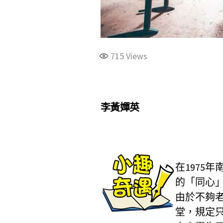
715
Views
李黃嬋英
在1975
的「同心
由於不夠
堂，規定