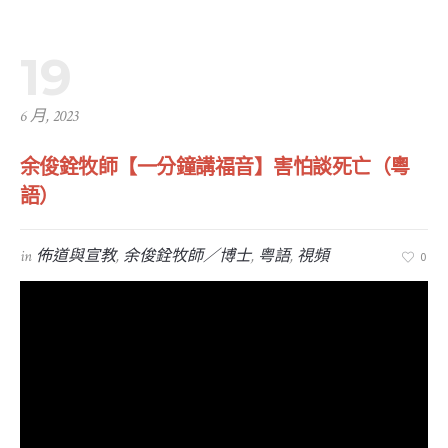
19
6 月, 2023
余俊銓牧師【一分鐘講福音】害怕談死亡（粵
語）
in
佈道與宣教
,
余俊銓牧師／博士
,
粤語
,
視頻
0