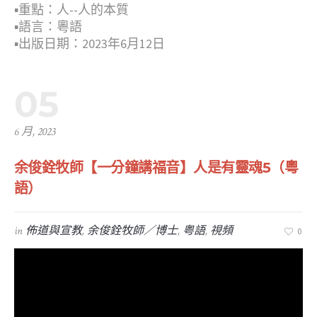
▪︎重點：人--人的本質
▪︎語言：粵語
▪︎出版日期：2023年6月12日
05
6 月, 2023
余俊銓牧師【一分鐘講福音】人是有靈魂5（粵
語）
in
佈道與宣教
,
余俊銓牧師／博士
,
粤語
,
視頻
0