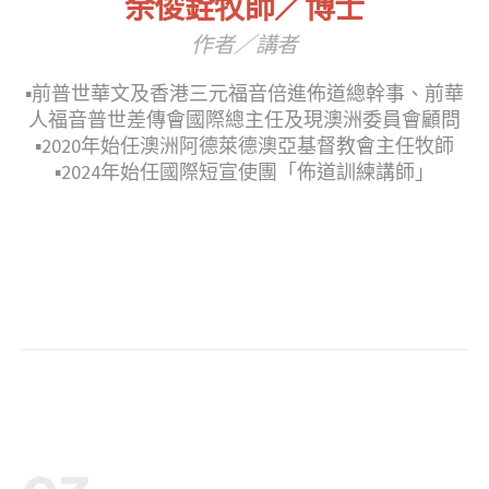
余俊銓牧師／博士
作者／講者
▪︎前普世華文及香港三元福音倍進佈道總幹事、前華
人福音普世差傳會國際總主任及現澳洲委員會顧問
▪︎2020年始任澳洲阿德萊德澳亞基督教會主任牧師
▪︎2024年始任國際短宣使團「佈道訓練講師」