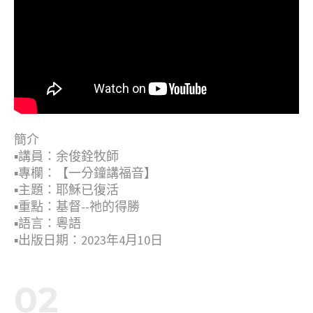
簡介
▪︎講員：余俊銓牧師
▪︎專欄：【一分鐘講福音】
▪︎主題：耶穌已復活
▪︎重點：基督--祂的得勝
▪︎語言：粵語
▪︎出版日期：2023年4月10日
02