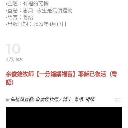
▪︎主題：有福的確據
▪︎重點：恩典--永生是無價禮物
▪︎語言：粵語
▪︎出版日期：2023年4月17日
10
4 月, 2023
余俊銓牧師【一分鐘講福音】耶穌已復活（粵
語）
in
佈道與宣教
,
余俊銓牧師／博士
,
粤語
,
視頻
1