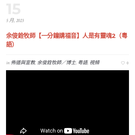
15
5 月, 2023
余俊銓牧師【一分鐘講福音】人是有靈魂2（粵
語）
in
佈道與宣教
,
余俊銓牧師／博士
,
粤語
,
視頻
0