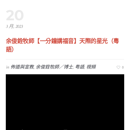
20
3 月, 2023
余俊銓牧師【一分鐘講福音】天際的星光（粵
語）
in
佈道與宣教
,
余俊銓牧師／博士
,
粤語
,
視頻
0