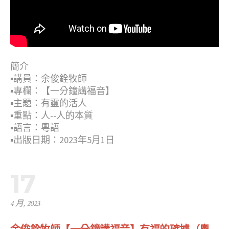
簡介
▪︎講員：余俊銓牧師
▪︎專欄：【一分鐘講福音】
▪︎主題：有靈的活人
▪︎重點：人--人的本質
▪︎語言：粵語
▪︎出版日期：2023年5月1日
17
4 月, 2023