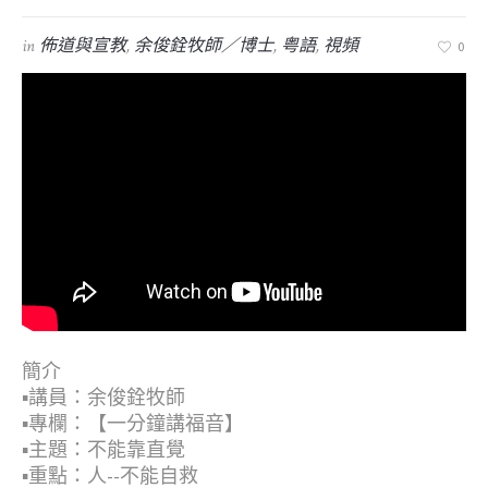
in
佈道與宣教
,
余俊銓牧師／博士
,
粤語
,
視頻
0
簡介
▪︎講員：余俊銓牧師
▪︎專欄：【一分鐘講福音】
▪︎主題：不能靠直覺
▪︎重點：人--不能自救