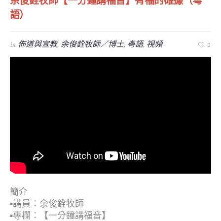
余俊銓牧師【一分鐘講福音】有福的確據（粵
語）
in
佈道與宣教
,
余俊銓牧師／博士
,
粤語
,
視頻
0
簡介
▪︎講員：余俊銓牧師
▪︎專欄：【一分鐘講福音】