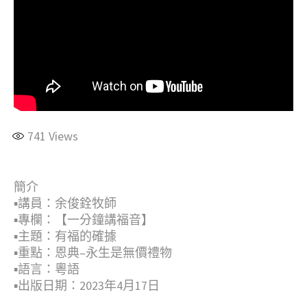
741
Views
簡介
▪︎講員：余俊銓牧師
▪︎專欄：【一分鐘講福音】
▪︎主題：有福的確據
▪︎重點：恩典–永生是無價禮物
▪︎語言：粵語
▪︎出版日期：2023年4月17日