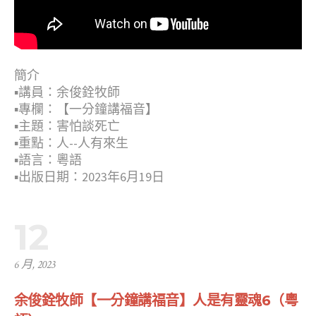
簡介
▪︎講員：余俊銓牧師
▪︎專欄：【一分鐘講福音】
▪︎主題：害怕談死亡
▪︎重點：人--人有來生
▪︎語言：粵語
▪︎出版日期：2023年6月19日
12
6 月, 2023
余俊銓牧師【一分鐘講福音】人是有靈魂6（粵