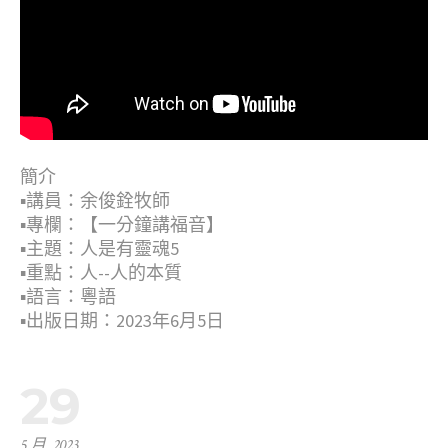
簡介
▪︎講員：余俊銓牧師
▪︎專欄：【一分鐘講福音】
▪︎主題：人是有靈魂5
▪︎重點：人--人的本質
▪︎語言：粵語
▪︎出版日期：2023年6月5日
29
5 月, 2023