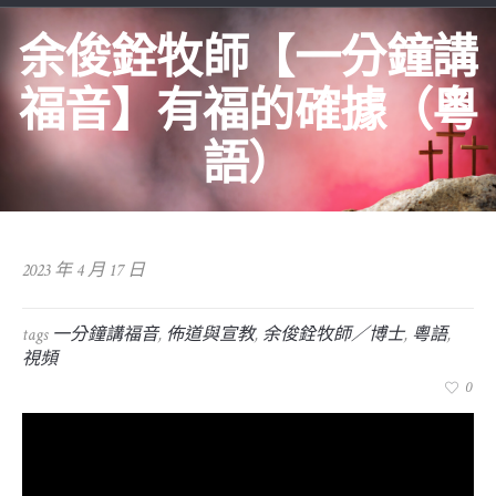
余俊銓牧師【一分鐘講
福音】有福的確據（粵
語）
2023 年 4 月 17 日
tags
一分鐘講福音
,
佈道與宣教
,
余俊銓牧師／博士
,
粵語
,
視頻
0