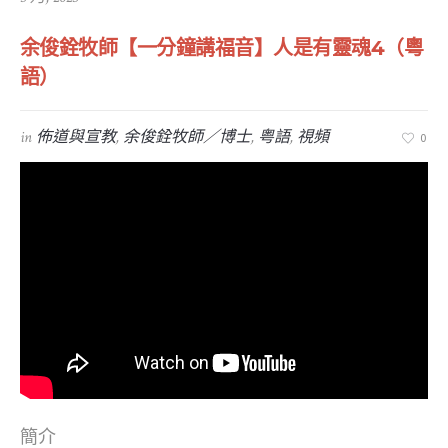
余俊銓牧師【一分鐘講福音】人是有靈魂4（粵
語）
in
佈道與宣教
,
余俊銓牧師／博士
,
粤語
,
視頻
0
簡介