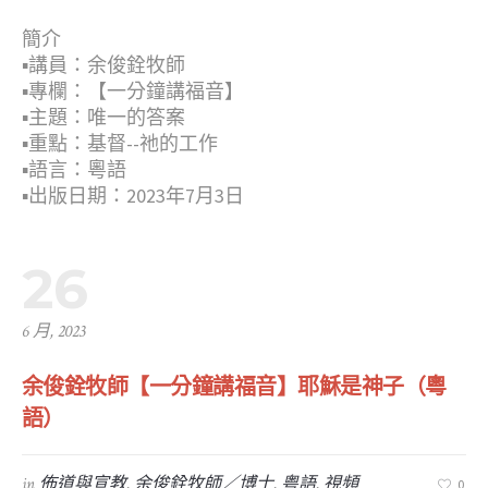
簡介
▪︎講員：余俊銓牧師
▪︎專欄：【一分鐘講福音】
▪︎主題：唯一的答案
▪︎重點：基督--祂的工作
▪︎語言：粵語
▪︎出版日期：2023年7月3日
26
6 月, 2023
余俊銓牧師【一分鐘講福音】耶穌是神子（粵
語）
in
佈道與宣教
,
余俊銓牧師／博士
,
粤語
,
視頻
0