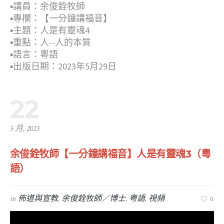
▪︎講員：余俊銓牧師
▪︎專欄：【一分鐘講福音】
▪︎主題：人是有靈魂4
▪︎重點：人--人的本質
▪︎語言：粵語
▪︎出版日期：2023年5月29日
22
5 月, 2023
余俊銓牧師【一分鐘講福音】人是有靈魂3（粵
語）
in
佈道與宣教
,
余俊銓牧師／博士
,
粤語
,
視頻
0