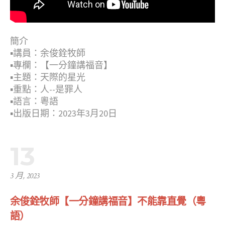
簡介
▪︎講員：余俊銓牧師
▪︎專欄：【一分鐘講福音】
▪︎主題：天際的星光
▪︎重點：人--是罪人
▪︎語言：粵語
▪︎出版日期：2023年3月20日
13
3 月, 2023
余俊銓牧師【一分鐘講福音】不能靠直覺（粵
語）