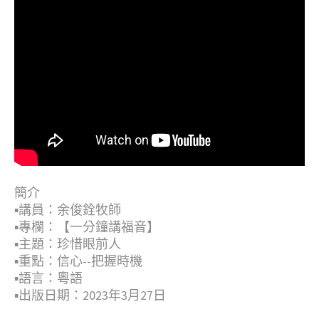
簡介
▪︎講員：余俊銓牧師
▪︎專欄：【一分鐘講福音】
▪︎主題：珍惜眼前人
▪︎重點：信心--把握時機
▪︎語言：粵語
▪︎出版日期：2023年3月27日