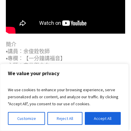
簡介
▪︎講員：余俊銓牧師
▪︎專欄：【一分鐘講福音】
▪︎主題：定位與方向
▪︎重點：神--神的指引
We value your privacy
▪︎語言：粵語
▪︎出版日期：2023年3月6日
We use cookies to enhance your browsing experience, serve
personalized ads or content, and analyze our traffic. By clicking
"Accept All", you consent to our use of cookies.
27
Customize
Reject All
Accept All
2 月, 2023