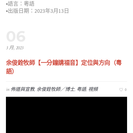
▪︎語言：粵語
▪︎出版日期：2023年3月13日
06
3 月, 2023
余俊銓牧師【一分鐘講福音】定位與方向（粵
語）
in
佈道與宣教
,
余俊銓牧師／博士
,
粤語
,
視頻
0