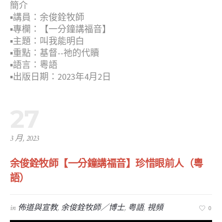
簡介
▪︎講員：余俊銓牧師
▪︎專欄：【一分鐘講福音】
▪︎主題：叫我能明白
▪︎重點：基督--祂的代贖
▪︎語言：粵語
▪︎出版日期：2023年4月2日
27
3 月, 2023
余俊銓牧師【一分鐘講福音】珍惜眼前人（粵
語）
in
佈道與宣教
,
余俊銓牧師／博士
,
粤語
,
視頻
0