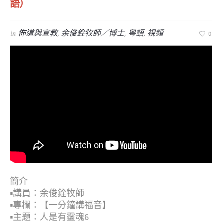
語）
in
佈道與宣教
,
余俊銓牧師／博士
,
粤語
,
視頻
0
簡介
▪︎講員：余俊銓牧師
▪︎專欄：【一分鐘講福音】
▪︎主題：人是有靈魂6