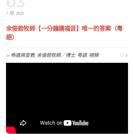
03
7 月, 2023
余俊銓牧師【一分鐘講福音】唯一的答案（粵
語）
in
佈道與宣教
,
余俊銓牧師／博士
,
粤語
,
視頻
0