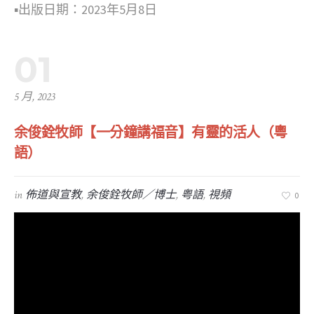
▪︎出版日期：2023年5月8日
01
5 月, 2023
余俊銓牧師【一分鐘講福音】有靈的活人（粵
語）
in
佈道與宣教
,
余俊銓牧師／博士
,
粤語
,
視頻
0