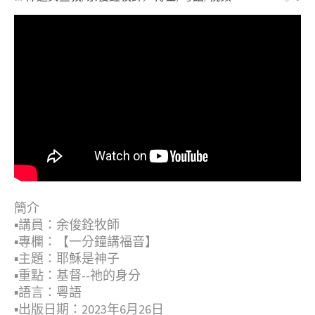
簡介
▪︎講員：余俊銓牧師
▪︎專欄：【一分鐘講福音】
▪︎主題：耶穌是神子
▪︎重點：基督--祂的身分
▪︎語言：粵語
▪︎出版日期：2023年6月26日