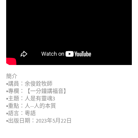
簡介
▪︎講員：余俊銓牧師
▪︎專欄：【一分鐘講福音】
▪︎主題：人是有靈魂3
▪︎重點：人--人的本質
▪︎語言：粵語
▪︎出版日期：2023年5月22日