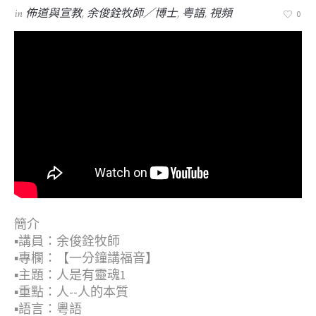
in
佈道與宣教
,
余俊銓牧師／博士
,
粤語
,
視頻
0
簡介
▪︎講員：余俊銓牧師
▪︎專欄：【一分鐘講福音】
▪︎主題：人是有靈魂1
▪︎重點：人--人的本質
▪︎語言：粵語