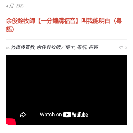
4 月, 2023
余俊銓牧師【一分鐘講福音】叫我能明白（粵
語）
in
佈道與宣教
,
余俊銓牧師／博士
,
粤語
,
視頻
0