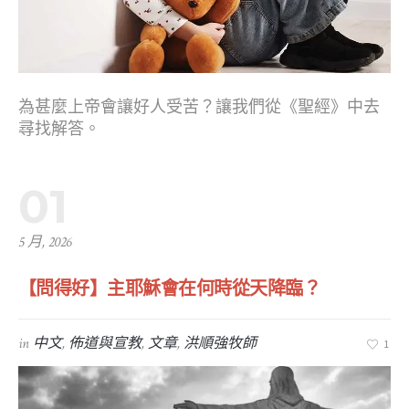
為甚麼上帝會讓好人受苦？讓我們從《聖經》中去
尋找解答。
01
5 月, 2026
【問得好】主耶穌會在何時從天降臨？
in
中文
,
佈道與宣教
,
文章
,
洪順強牧師
1