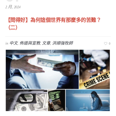
2 月, 2024
【問得好】為何這個世界有那麼多的苦難？
（二）
in
中文
,
佈道與宣教
,
文章
,
洪順強牧師
0