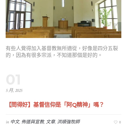
有些人覺得加入基督教無所適從，好像是四分五裂
的，因為有很多宗派，不知道那個是好的。
01
5 月, 2025
【問得好】基督信仰是「阿Q精神」嗎？
in
中文
,
佈道與宣教
,
文章
,
洪順強牧師
0