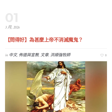
01
3 月, 2026
【問得好】為甚麼上帝不消滅魔鬼？
in
中文
,
佈道與宣教
,
文章
,
洪順強牧師
0