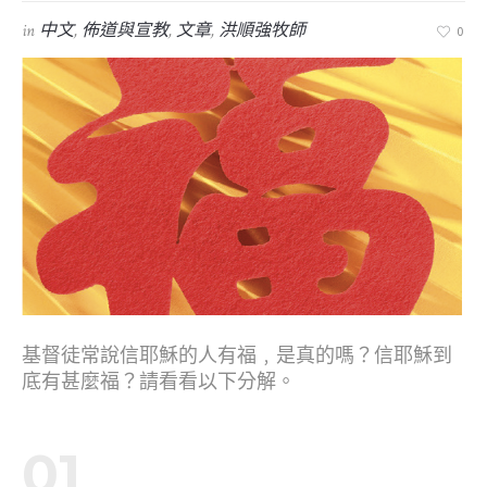
in
中文
,
佈道與宣教
,
文章
,
洪順強牧師
0
基督徒常說信耶穌的人有福﹐是真的嗎？信耶穌到
底有甚麼福？請看看以下分解。
01