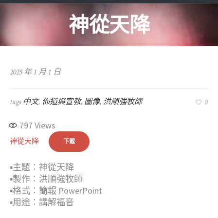
神從天降
2025 年 1 月 1 日
tags
中文
,
佈道與宣教
,
圖像
,
洪順強牧師
0
797
Views
神從天降
下載
▪︎主題：神從天降
▪︎製作：洪順強牧師
▪︎格式：簡報 PowerPoint
▪︎用途：講解福音