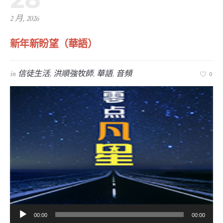
2 月, 2026
新年新盼望（華語）
in
信徒生活
,
洪順強牧師
,
華語
,
音頻
0
音
00:00
00:00
訊