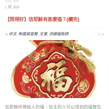
1 月, 2025
【問得好】信耶穌有甚麼福？(續完)
in
中文
,
佈道與宣教
,
文章
,
洪順強牧師
0
信耶穌所帶給人的福，信主的人可以得到的福實在