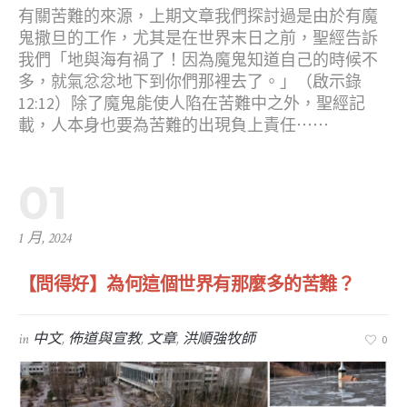
有關苦難的來源，上期文章我們探討過是由於有魔
鬼撒旦的工作，尤其是在世界末日之前，聖經告訴
我們「地與海有禍了！因為魔鬼知道自己的時候不
多，就氣忿忿地下到你們那裡去了。」（啟示錄
12:12）除了魔鬼能使人陷在苦難中之外，聖經記
載，人本身也要為苦難的出現負上責任⋯⋯
01
1 月, 2024
【問得好】為何這個世界有那麼多的苦難？
in
中文
,
佈道與宣教
,
文章
,
洪順強牧師
0