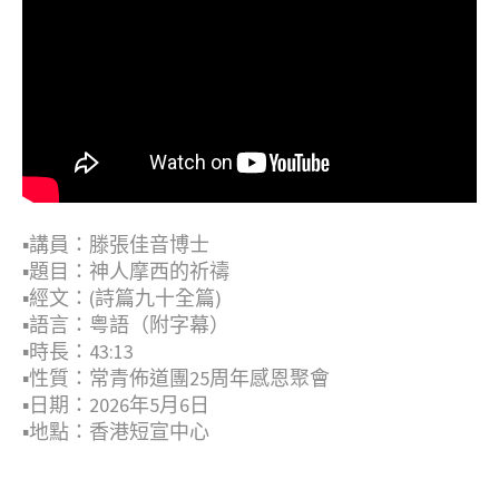
▪︎講員：滕張佳音博士
▪︎題目：神人摩西的祈禱
▪︎經文：(詩篇九十全篇)
▪︎語言：粤語（附字幕）
▪︎時長：43:13
▪︎性質：常青佈道團25周年感恩聚會
▪︎日期：2026年5月6日
▪︎地點：香港短宣中心