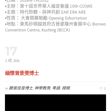
▪︎日期：2026年7月20日
▪︎主辦：第十屆世界華人福音會議 10th CCOWE
▪︎主題：時代聆聽、與神共創 EAR ERA ARE
▪︎性質： 大會開幕勉勵 Opening Exhortation
▪︎地點：東馬砂磱越首府古晉婆羅州會展中心 Borneo
Convention Centre, Kuching (BCCK)
17
5 月, 2026
緬懷曾景雯博士
in
滕張佳音博士
,
神學教育
,
粤語
,
視頻
3