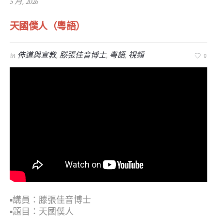
5 月, 2026
天國僕人（粵語）
in
佈道與宣教
,
滕張佳音博士
,
粤語
,
視頻
0
▪︎講員：滕張佳音博士
▪︎題目：天國僕人