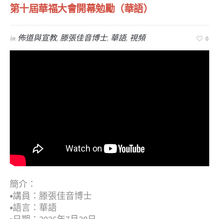
第十屆華福大會開幕勉勵（華語）
in
佈道與宣教
,
滕張佳音博士
,
華語
,
視頻
0
簡介：
▪︎講員：滕張佳音博士
▪︎語言：華語