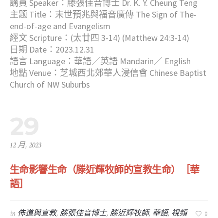
講員 Speaker：滕張佳音博士 Dr. K. Y. Cheung Teng
主题 Title：末世預兆與福音廣傳 The Sign of The-
end-of-age and Evangelism
經文 Scripture：(太廿四 3-14) (Matthew 24:3-14)
日期 Date：2023.12.31
語言 Language：華語／英語 Mandarin／ English
地點 Venue：芝城西北郊華人浸信會 Chinese Baptist
Church of NW Suburbs
29
12 月, 2023
生命影響生命（滕近輝牧師的宣教生命）［華
語］
in
佈道與宣教
,
滕張佳音博士
,
滕近輝牧師
,
華語
,
視頻
0