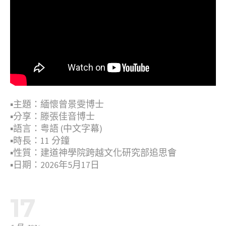
▪︎主題：緬懷曾景雯博士
▪︎分享：滕張佳音博士
▪︎語言：粤語 (中文字幕)
▪︎時長：11 分鐘
▪︎性質：建道神學院跨越文化研究部追思會
▪︎日期：2026年5月17日
17