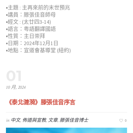
▪︎主題 : 主再來前的末世預兆
▪︎講員：滕張佳音師母
▪︎經文 : (太廿四3-14)
▪︎語言：粤語翻譯國語
▪︎性質：主日崇拜
▪︎日期：2024年12月1日
▪︎地點：宣道會基導堂 (紐約)
01
10 月, 2024
《泰北漣漪》滕張佳音序言
in
中文
,
佈道與宣教
,
文章
,
滕張佳音博士
0