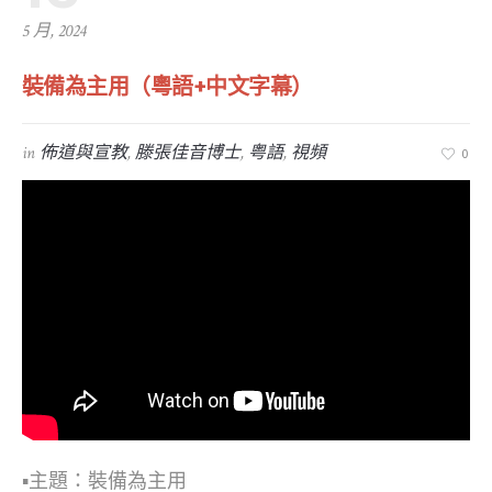
5 月, 2024
裝備為主用（粵語+中文字幕）
in
佈道與宣教
,
滕張佳音博士
,
粤語
,
視頻
0
▪︎主題：裝備為主用