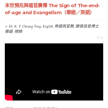
末世預兆與福音廣傳 The Sign of The-end-
of-age and Evangelism（華語／英語）
in
Dr. K. Y. Cheung Teng
,
English
,
佈道與宣教
,
滕張佳音博士
,
華語
,
視頻
1