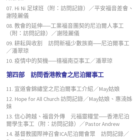
Hi Ni 足球班（附：訪問記錄）／平安福音差會、
謝陸麗儀
教會的延伸──工業福音團契的尼泊爾人事工
（附：訪問記錄）／謝陸麗儀
耕耘與收割 訪問新福少數族裔──尼泊爾事工
／潘翠琼
疫情中的契機──禧福南亞事工／潘翠琼
第四部 訪問香港教會之尼泊爾事工
宣道會錦繡堂之尼泊爾事工介紹／May姑娘
Hope for All Church 訪問記錄／May姑娘、惠湳姊
妹
信心跨越、福音外傳 元福靈糧堂──香港尼泊
爾學生事工（附：訪問記錄）／Pastor Andrew
基督教國際神召會ICA尼泊爾會眾 訪問記錄／