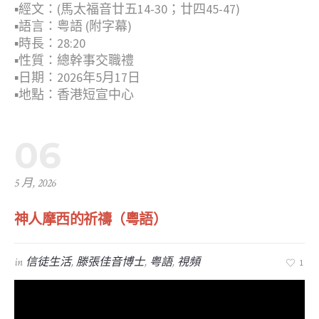
▪︎經文：(馬太福音廿五14-30；廿四45-47)
▪︎語言：粤語 (附字幕)
▪︎時長：28:20
▪︎性質：總幹事交職禮
▪︎日期：2026年5月17日
▪︎地點：香港短宣中心
06
5 月, 2026
神人摩西的祈禱（粵語）
in
信徒生活
,
滕張佳音博士
,
粤語
,
視頻
1