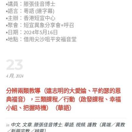
▪︎講員：滕張佳音博士
▪︎語言：粵語 (連字幕)
▪︎主辦：香港短宣中心
▪︎聚會：短宣異象分享會+呼召
▪︎日期：2024年5月16日
▪︎地點：借用尖沙咀平安福音堂
23
4 月, 2024
分辨兩​類教導（遠志明的大愛論​、平約瑟的恩
典福音），三​類課程／行​動（啟發課程​、幸福
小組、把握時機）（華語）
in
中文
,
文章
,
滕張佳音博士
,
華語
,
視頻
,
護教（異端／異教
／新興宗教／辨靈）