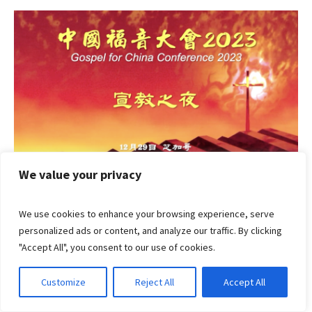
We value your privacy
▪︎主題：生命影響生命（滕近輝牧師的宣教生命）
We use cookies to enhance your browsing experience, serve
▪︎講員：滕張佳音師母
personalized ads or content, and analyze our traffic. By clicking
▪︎語言：華語 (有字幕)
"Accept All", you consent to our use of cookies.
▪︎聚會：中國福音大會 2023 宣教之夜
▪︎日期：2023年12月29日
Customize
Reject All
Accept All
▪︎地點：美國芝加哥
▪︎参考：中國福音大會 2023