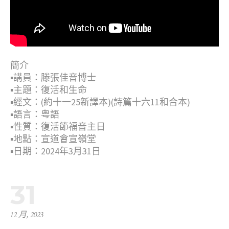
簡介
▪︎講員：滕張佳音博士
▪︎主題：復活和生命
▪︎經文：(約十一25新譯本)(詩篇十六11和合本)
▪︎語言：粤語
▪︎性質：復活節福音主日
▪︎地點：宣道會宣嶺堂
▪︎日期：2024年3月31日
31
12 月, 2023