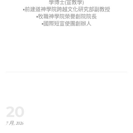
學博士(宣教學)
▪︎前建道神學院跨越文化研究部副教授
▪︎牧職神學院榮譽創院院長
▪︎國際短宣使團創辦人
20
7 月, 2026