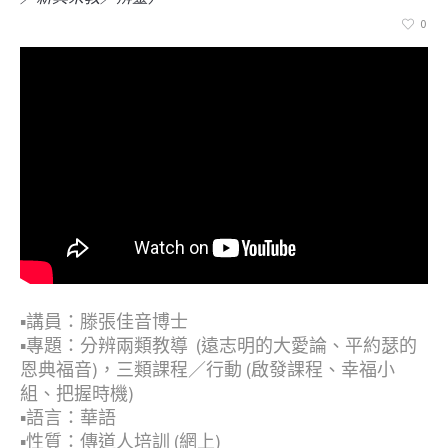
0
▪︎講員：滕張佳音博士
▪︎專題：分辨兩​類教導 ​ (遠志明的大愛論​、平約瑟的
恩典福音)，三​類課程​／行​動​ ​(啟發課程​、幸福小
組、把握時機​)
▪︎語言：華語
▪︎性質：傳道人培訓 (網上)