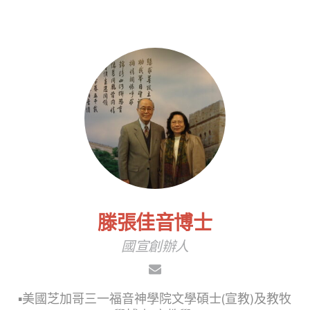
滕張佳音博士
國宣創辦人
▪︎美國芝加哥三一福音神學院文學碩士(宣教)及教牧