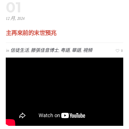
01
12 月, 2024
主再來前的末世預兆
in
信徒生活
,
滕張佳音博士
,
粤語
,
華語
,
視頻
0